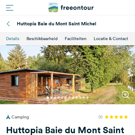
Huttopia Baie du Mont Saint Michel
Routes
Details
Beschikbaarheid
Faciliteiten
Locatie & Contact
Campings
Magazine
Partners
Registreren
Inloggen
Camping
(1)
Nieuwsbrief
Huttopia Baie du Mont Saint
Vragen &