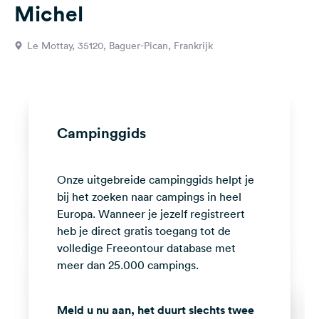
Michel
Feedback
Taal:
Le Mottay, 35120, Baguer-Pican, Frankrijk
Nederlands
Volg
ons
op
Campinggids
social
media
Onze uitgebreide campinggids helpt je
Facebook
bij het zoeken naar campings in heel
Instagram
Europa. Wanneer je jezelf registreert
heb je direct gratis toegang tot de
volledige Freeontour database met
meer dan 25.000 campings.
Meld u nu aan, het duurt slechts twee