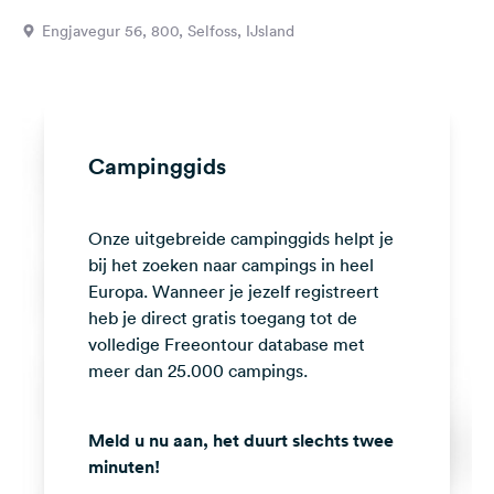
Feedback
Engjavegur 56, 800, Selfoss, IJsland
Taal:
Nederlands
Volg
Campinggids
ons
op
social
Onze uitgebreide campinggids helpt je
media
bij het zoeken naar campings in heel
Facebook
Europa. Wanneer je jezelf registreert
heb je direct gratis toegang tot de
Instagram
volledige Freeontour database met
meer dan 25.000 campings.
Meld u nu aan, het duurt slechts twee
minuten!