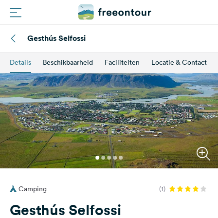
Gesthús Selfossi
Routes
Details
Beschikbaarheid
Faciliteiten
Locatie & Contact
Campings
Magazine
Partners
Registreren
Inloggen
Camping
(1)
Nieuwsbrief
Gesthús Selfossi
Vragen &