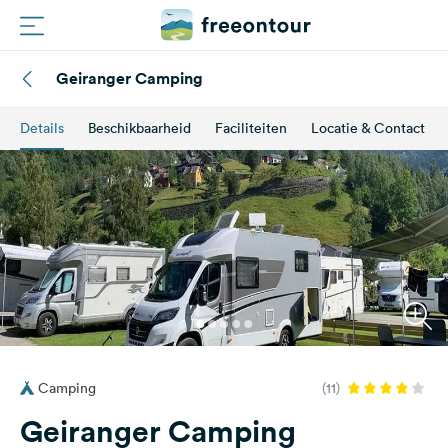
Geiranger Camping
Routes
Details
Beschikbaarheid
Faciliteiten
Locatie & Contact
Campings
Magazine
Partners
Registreren
Inloggen
Camping
(11)
Nieuwsbrief
Geiranger Camping
Vragen &