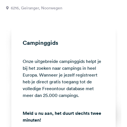
Feedback
6216, Geiranger, Noorwegen
Taal:
Nederlands
Volg
Campinggids
ons
op
social
Onze uitgebreide campinggids helpt je
media
bij het zoeken naar campings in heel
Facebook
Europa. Wanneer je jezelf registreert
heb je direct gratis toegang tot de
Instagram
volledige Freeontour database met
meer dan 25.000 campings.
Meld u nu aan, het duurt slechts twee
minuten!