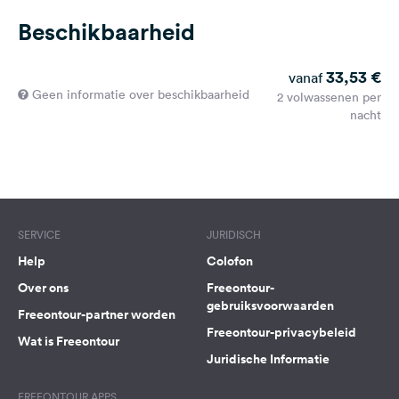
Beschikbaarheid
33,53 €
vanaf
Geen informatie over beschikbaarheid
2 volwassenen per
nacht
SERVICE
JURIDISCH
Help
Colofon
Over ons
Freeontour-
gebruiksvoorwaarden
Freeontour-partner worden
Freeontour-privacybeleid
Wat is Freeontour
Juridische Informatie
FREEONTOUR APPS