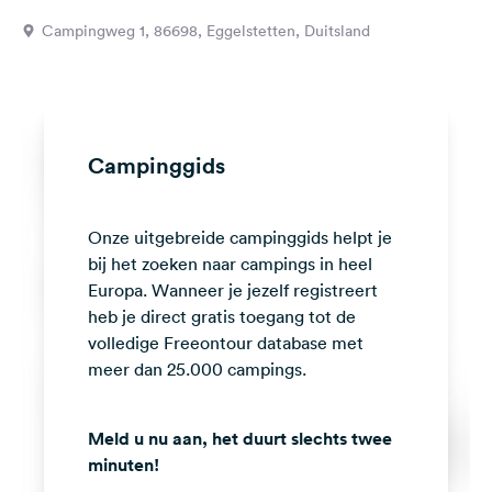
Feedback
Campingweg 1, 86698, Eggelstetten, Duitsland
Taal:
Nederlands
Volg
Campinggids
ons
op
social
Onze uitgebreide campinggids helpt je
media
bij het zoeken naar campings in heel
Facebook
Europa. Wanneer je jezelf registreert
heb je direct gratis toegang tot de
Instagram
volledige Freeontour database met
meer dan 25.000 campings.
Meld u nu aan, het duurt slechts twee
minuten!