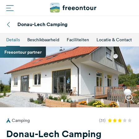
Donau-Lech Camping
Routes
Details
Beschikbaarheid
Faciliteiten
Locatie & Contact
Campings
Freeontour partner
Magazine
Partners
Registreren
Inloggen
Camping
(31)
Nieuwsbrief
Donau-Lech Camping
Vragen &