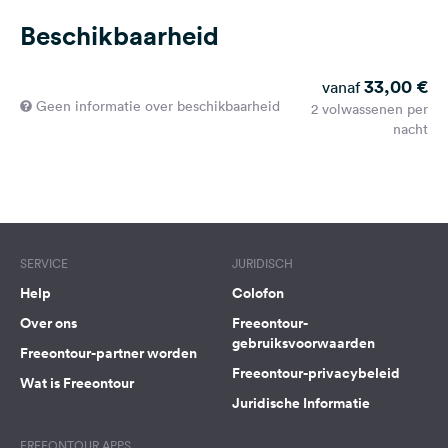
Beschikbaarheid
33,00 €
vanaf
Geen informatie over beschikbaarheid
2 volwassenen per
nacht
SERVICE
JURIDISCH
Help
Colofon
Over ons
Freeontour-
gebruiksvoorwaarden
Freeontour-partner worden
Freeontour-privacybeleid
Wat is Freeontour
Juridische Informatie
FREEONTOUR APPS