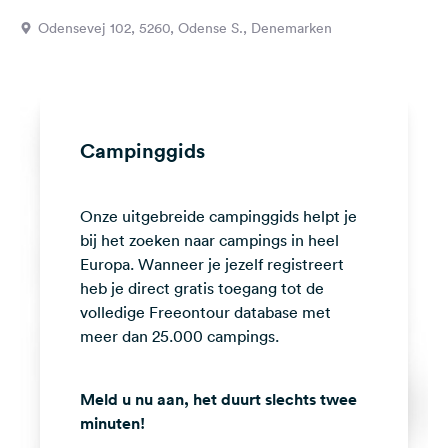
Feedback
Odensevej 102, 5260, Odense S., Denemarken
Taal:
Nederlands
Volg
Campinggids
ons
op
social
Onze uitgebreide campinggids helpt je
media
bij het zoeken naar campings in heel
Facebook
Europa. Wanneer je jezelf registreert
heb je direct gratis toegang tot de
Instagram
volledige Freeontour database met
meer dan 25.000 campings.
Meld u nu aan, het duurt slechts twee
minuten!