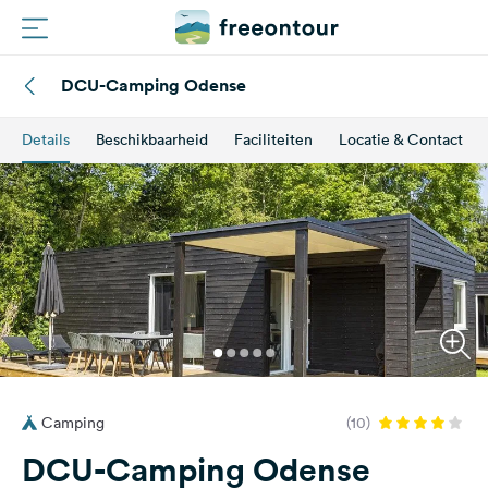
DCU-Camping Odense
Routes
Details
Beschikbaarheid
Faciliteiten
Locatie & Contact
Campings
Magazine
Partners
Registreren
Inloggen
Camping
(10)
Nieuwsbrief
DCU-Camping Odense
Vragen &