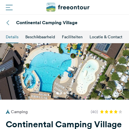
Continental Camping Village
Routes
Details
Beschikbaarheid
Faciliteiten
Locatie & Contact
Campings
Magazine
Partners
Registreren
Inloggen
Camping
(40)
Nieuwsbrief
Continental Camping Village
Vragen &