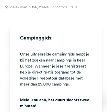
Feedback
Via 42 martiri 156, 28924, Fondotoce, Italië
Taal:
Nederlands
Volg
Campinggids
ons
op
social
Onze uitgebreide campinggids helpt je
media
bij het zoeken naar campings in heel
Facebook
Europa. Wanneer je jezelf registreert
heb je direct gratis toegang tot de
Instagram
volledige Freeontour database met
meer dan 25.000 campings.
Meld u nu aan, het duurt slechts twee
minuten!