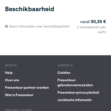
Beschikbaarheid
30,35 €
vanaf
Geen informatie over beschikbaarheid
2 volwassenen per
nacht
SERVICE
JURIDISCH
Help
Colofon
Over ons
Freeontour-
gebruiksvoorwaarden
Freeontour-partner worden
Freeontour-privacybeleid
Wat is Freeontour
Juridische Informatie
FREEONTOUR APPS