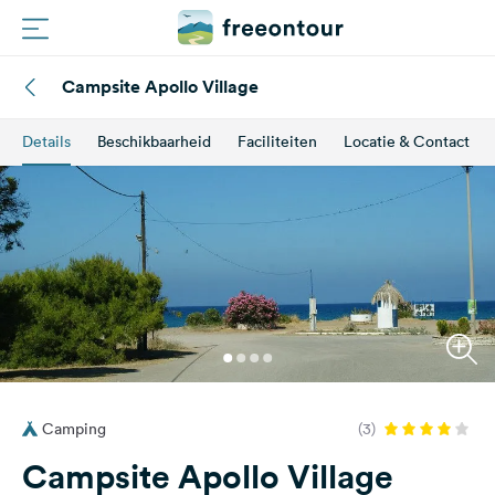
Campsite Apollo Village
Routes
Details
Beschikbaarheid
Faciliteiten
Locatie & Contact
Campings
Magazine
Partners
Registreren
Inloggen
Camping
(3)
Nieuwsbrief
Campsite Apollo Village
Vragen &