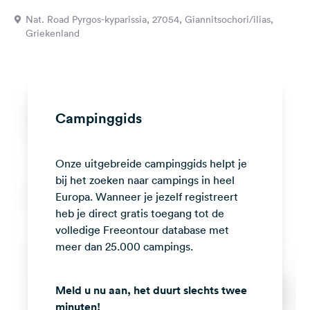
Feedback
Nat. Road Pyrgos-kyparissia, 27054, Giannitsochori/ilias,
Griekenland
Taal:
Nederlands
Volg
ons
Campinggids
op
social
media
Onze uitgebreide campinggids helpt je
Facebook
bij het zoeken naar campings in heel
Europa. Wanneer je jezelf registreert
Instagram
heb je direct gratis toegang tot de
volledige Freeontour database met
meer dan 25.000 campings.
Meld u nu aan, het duurt slechts twee
minuten!