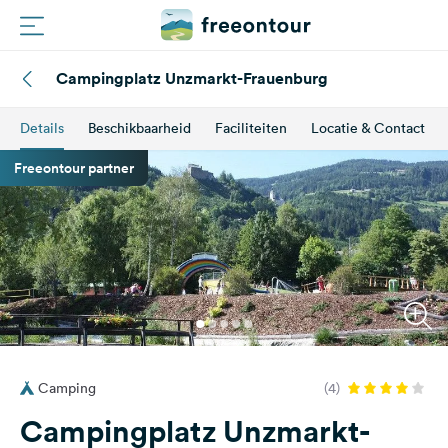
Campingplatz Unzmarkt-Frauenburg
Routes
Details
Beschikbaarheid
Faciliteiten
Locatie & Contact
Campings
Freeontour partner
Magazine
Partners
Registreren
Inloggen
Camping
(4)
Nieuwsbrief
Campingplatz Unzmarkt-
Vragen &