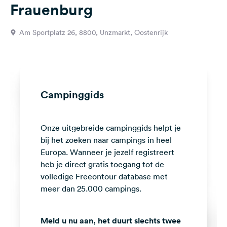
Frauenburg
Feedback
Taal:
Am Sportplatz 26, 8800, Unzmarkt, Oostenrijk
Nederlands
Volg
ons
op
Campinggids
social
media
Onze uitgebreide campinggids helpt je
Facebook
bij het zoeken naar campings in heel
Instagram
Europa. Wanneer je jezelf registreert
heb je direct gratis toegang tot de
volledige Freeontour database met
meer dan 25.000 campings.
Meld u nu aan, het duurt slechts twee