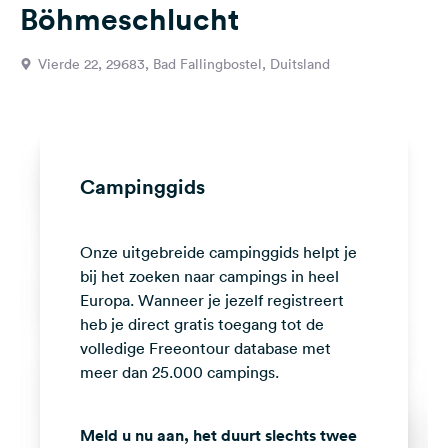
Böhmeschlucht
Feedback
Taal:
Vierde 22, 29683, Bad Fallingbostel, Duitsland
Nederlands
Volg
ons
op
Campinggids
social
media
Onze uitgebreide campinggids helpt je
Facebook
bij het zoeken naar campings in heel
Instagram
Europa. Wanneer je jezelf registreert
heb je direct gratis toegang tot de
volledige Freeontour database met
meer dan 25.000 campings.
Meld u nu aan, het duurt slechts twee