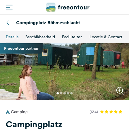
Campingplatz Böhmeschlucht
Routes
Details
Beschikbaarheid
Faciliteiten
Locatie & Contact
Campings
Freeontour partner
Magazine
Partners
Registreren
Inloggen
Camping
(134)
Nieuwsbrief
Campingplatz
Vragen &