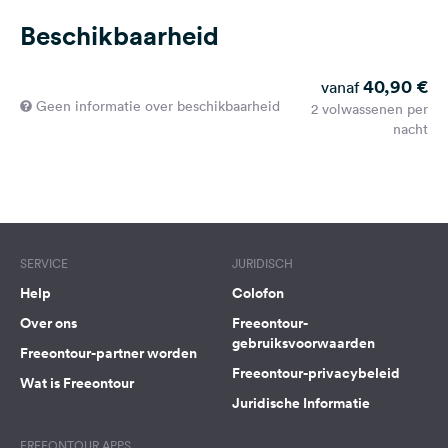
Beschikbaarheid
40,90 €
vanaf
Geen informatie over beschikbaarheid
2 volwassenen per
nacht
SERVICE
JURIDISCH
Help
Colofon
Over ons
Freeontour-
gebruiksvoorwaarden
Freeontour-partner worden
Freeontour-privacybeleid
Wat is Freeontour
Juridische Informatie
FREEONTOUR APPS