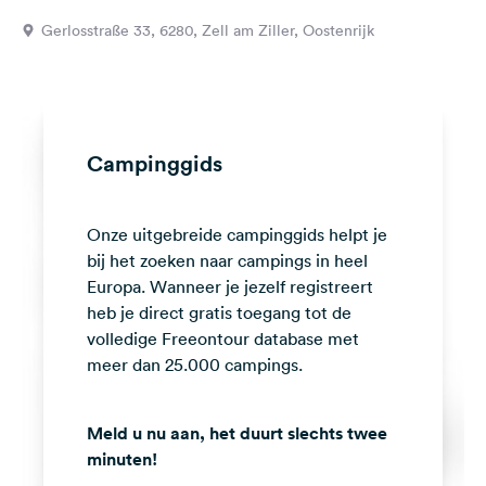
Feedback
Gerlosstraße 33, 6280, Zell am Ziller, Oostenrijk
Taal:
Nederlands
Volg
Campinggids
ons
op
social
Onze uitgebreide campinggids helpt je
media
bij het zoeken naar campings in heel
Facebook
Europa. Wanneer je jezelf registreert
heb je direct gratis toegang tot de
Instagram
volledige Freeontour database met
meer dan 25.000 campings.
Meld u nu aan, het duurt slechts twee
minuten!