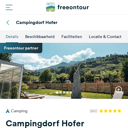
Campingdorf Hofer
Routes
Details
Beschikbaarheid
Faciliteiten
Locatie & Contact
Campings
Freeontour partner
Magazine
Partners
Registreren
Inloggen
Camping
(60)
Nieuwsbrief
Campingdorf Hofer
Vragen &