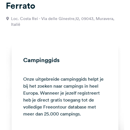
Ferrato
Feedback
Taal:
Loc. Costa Rei - Via delle Ginestre,12, 09043, Muravera,
Nederlands
Italië
Volg
ons
op
social
Campinggids
media
Facebook
Onze uitgebreide campinggids helpt je
bij het zoeken naar campings in heel
Instagram
Europa. Wanneer je jezelf registreert
heb je direct gratis toegang tot de
volledige Freeontour database met
meer dan 25.000 campings.