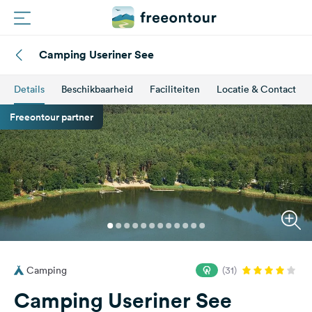
Camping Useriner See
Routes
Details
Beschikbaarheid
Faciliteiten
Locatie & Contact
Campings
Freeontour partner
Magazine
Partners
Registreren
Inloggen
Camping
(31)
Nieuwsbrief
Camping Useriner See
Vragen &