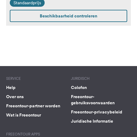
Standaardprijs
/ Wohnmobile
Beschikbaarheid controleren
SERVICE
JURIDISCH
Help
Colofon
Over ons
Freeontour-
gebruiksvoorwaarden
Freeontour-partner worden
Freeontour-privacybeleid
Wat is Freeontour
Juridische Informatie
FREEONTOUR APPS