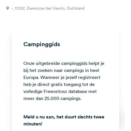
Feedback
-, 17237, Zwenzow bei Userin, Duitsland
Taal:
Nederlands
Volg
Campinggids
ons
op
social
Onze uitgebreide campinggids helpt je
media
bij het zoeken naar campings in heel
Facebook
Europa. Wanneer je jezelf registreert
heb je direct gratis toegang tot de
Instagram
volledige Freeontour database met
meer dan 25.000 campings.
Meld u nu aan, het duurt slechts twee
minuten!