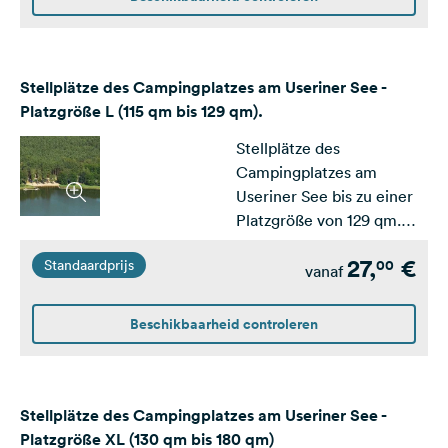
Stellplätze des Campingplatzes am Useriner See -
Platzgröße L (115 qm bis 129 qm).
Stellplätze des
Campingplatzes am
Useriner See bis zu einer
Platzgröße von 129 qm.
Ausgelegt für kleine und
27,
€
00
Standaardprijs
mittlere Wohnwagen /
vanaf
Wohnmobile.
Beschikbaarheid controleren
Stellplätze des Campingplatzes am Useriner See -
Platzgröße XL (130 qm bis 180 qm)