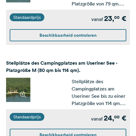
Platzgröße von 79 qm.
Ausgelegt für Zelt und
23,
€
00
Standaardprijs
PKW.
vanaf
Beschikbaarheid controleren
Stellplätze des Campingplatzes am Useriner See -
Platzgröße M (80 qm bis 114 qm).
Stellplätze des
Campingplatzes am
Useriner See bis zu einer
Platzgröße von 114 qm.
Ausgelegt für kleine und
24,
€
00
Standaardprijs
mittlere Wohnwagen /
vanaf
Wohnmobile.
Beschikbaarheid controleren