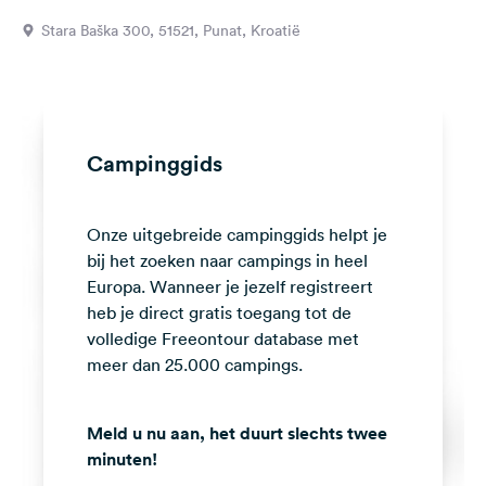
Feedback
Stara Baška 300, 51521, Punat, Kroatië
Taal:
Nederlands
Volg
Campinggids
ons
op
social
Onze uitgebreide campinggids helpt je
media
bij het zoeken naar campings in heel
Facebook
Europa. Wanneer je jezelf registreert
heb je direct gratis toegang tot de
Instagram
volledige Freeontour database met
meer dan 25.000 campings.
Meld u nu aan, het duurt slechts twee
minuten!