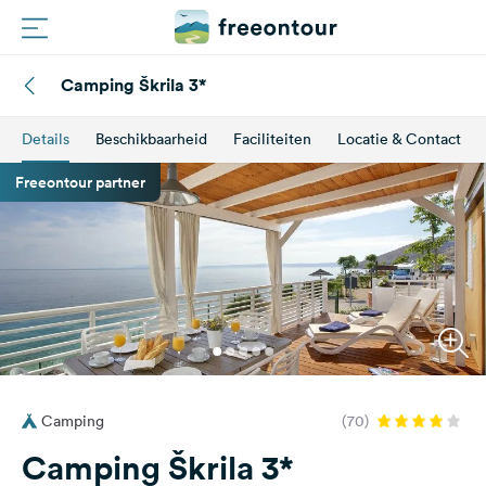
Camping Škrila 3*
Routes
Details
Beschikbaarheid
Faciliteiten
Locatie & Contact
Campings
Freeontour partner
Magazine
Partners
Registreren
Inloggen
Camping
(70)
Nieuwsbrief
Camping Škrila 3*
Vragen &