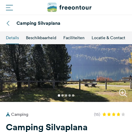
Camping Silvaplana
Routes
Details
Beschikbaarheid
Faciliteiten
Locatie & Contact
Campings
Magazine
Partners
Registreren
Inloggen
Camping
(15)
Nieuwsbrief
Camping Silvaplana
Vragen &