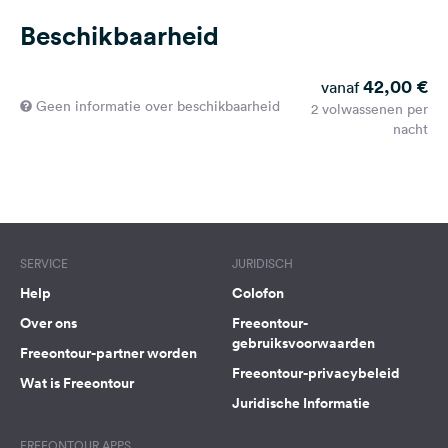
Beschikbaarheid
42,00 €
vanaf
Geen informatie over beschikbaarheid
2 volwassenen per
nacht
SERVICE
JURIDISCH
Help
Colofon
Over ons
Freeontour-
gebruiksvoorwaarden
Freeontour-partner worden
Freeontour-privacybeleid
Wat is Freeontour
Juridische Informatie
FREEONTOUR APPS