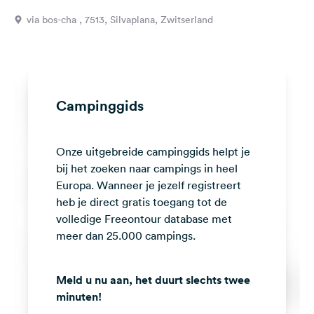
Feedback
via bos-cha , 7513, Silvaplana, Zwitserland
Taal:
Nederlands
Volg
Campinggids
ons
op
social
Onze uitgebreide campinggids helpt je
media
bij het zoeken naar campings in heel
Facebook
Europa. Wanneer je jezelf registreert
heb je direct gratis toegang tot de
Instagram
volledige Freeontour database met
meer dan 25.000 campings.
Meld u nu aan, het duurt slechts twee
minuten!