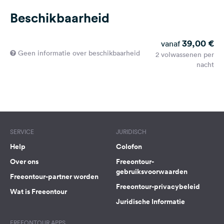
Beschikbaarheid
39,00 €
vanaf
Geen informatie over beschikbaarheid
2 volwassenen per
nacht
SERVICE
JURIDISCH
Help
Colofon
Over ons
Freeontour-
gebruiksvoorwaarden
Freeontour-partner worden
Freeontour-privacybeleid
Wat is Freeontour
Juridische Informatie
FREEONTOUR APPS