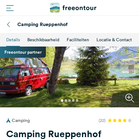
Camping Rueppenhof
Routes
Details
Beschikbaarheid
Faciliteiten
Locatie & Contact
Campings
Freeontour partner
Magazine
Partners
Registreren
Inloggen
Camping
(22)
Nieuwsbrief
Camping Rueppenhof
Vragen &