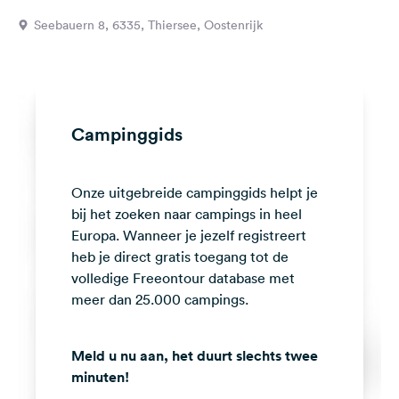
Feedback
Seebauern 8, 6335, Thiersee, Oostenrijk
Taal:
Nederlands
Volg
Campinggids
ons
op
social
Onze uitgebreide campinggids helpt je
media
bij het zoeken naar campings in heel
Facebook
Europa. Wanneer je jezelf registreert
heb je direct gratis toegang tot de
Instagram
volledige Freeontour database met
meer dan 25.000 campings.
Meld u nu aan, het duurt slechts twee
minuten!