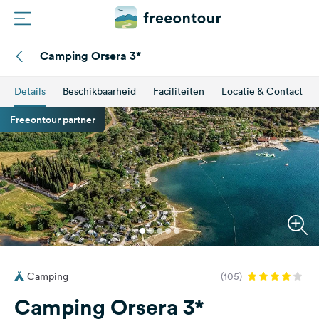
Camping Orsera 3*
Routes
Details
Beschikbaarheid
Faciliteiten
Locatie & Contact
Campings
Freeontour partner
Magazine
Partners
Registreren
Inloggen
Camping
(105)
Nieuwsbrief
Camping Orsera 3*
Vragen &