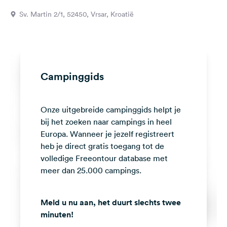
Feedback
Sv. Martin 2/1, 52450, Vrsar, Kroatië
Taal:
Nederlands
Volg
Campinggids
ons
op
social
Onze uitgebreide campinggids helpt je
media
bij het zoeken naar campings in heel
Facebook
Europa. Wanneer je jezelf registreert
heb je direct gratis toegang tot de
Instagram
volledige Freeontour database met
meer dan 25.000 campings.
Meld u nu aan, het duurt slechts twee
minuten!