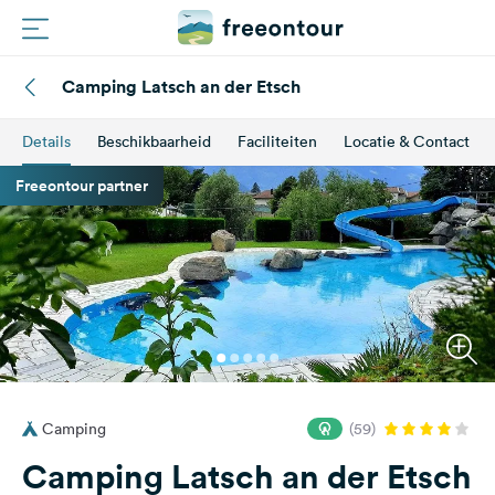
Camping Latsch an der Etsch
Routes
Details
Beschikbaarheid
Faciliteiten
Locatie & Contact
Campings
Freeontour partner
Magazine
Partners
Registreren
Inloggen
Camping
(59)
Nieuwsbrief
Camping Latsch an der Etsch
Vragen &