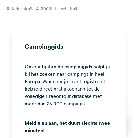
Feedback
Reichstraße 4, 39021, Latsch, Italië
Taal:
Nederlands
Volg
Campinggids
ons
op
social
Onze uitgebreide campinggids helpt je
media
bij het zoeken naar campings in heel
Facebook
Europa. Wanneer je jezelf registreert
heb je direct gratis toegang tot de
Instagram
volledige Freeontour database met
meer dan 25.000 campings.
Meld u nu aan, het duurt slechts twee
minuten!