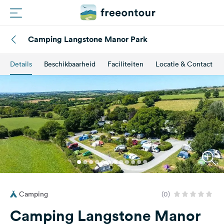
Camping Langstone Manor Park
Routes
Details
Beschikbaarheid
Faciliteiten
Locatie & Contact
Campings
Magazine
Partners
Registreren
Inloggen
Camping
(0)
Nieuwsbrief
Camping Langstone Manor
Vragen &