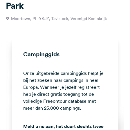
Park
Feedback
Taal:
Moortown, PL19 9JZ, Tavistock, Verenigd Koninkrijk
Nederlands
Volg
ons
op
Campinggids
social
media
Onze uitgebreide campinggids helpt je
Facebook
bij het zoeken naar campings in heel
Instagram
Europa. Wanneer je jezelf registreert
heb je direct gratis toegang tot de
volledige Freeontour database met
meer dan 25.000 campings.
Meld u nu aan, het duurt slechts twee