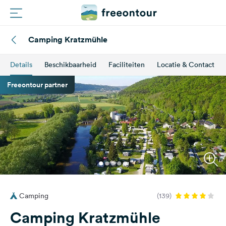
Camping Kratzmühle
Routes
Details
Beschikbaarheid
Faciliteiten
Locatie & Contact
Campings
Freeontour partner
Magazine
Partners
Registreren
Inloggen
Camping
(139)
Nieuwsbrief
Camping Kratzmühle
Vragen &