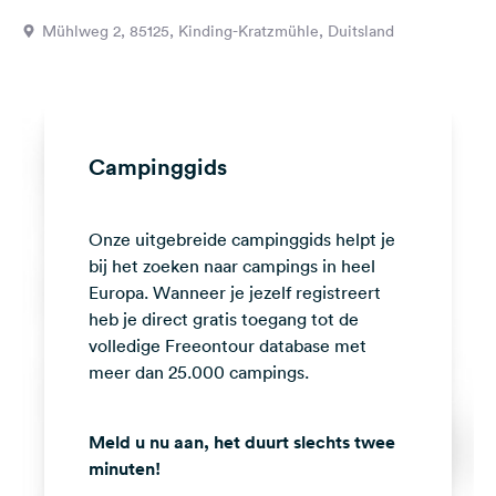
Feedback
Mühlweg 2, 85125, Kinding-Kratzmühle, Duitsland
Taal:
Nederlands
Volg
Campinggids
ons
op
social
Onze uitgebreide campinggids helpt je
media
bij het zoeken naar campings in heel
Facebook
Europa. Wanneer je jezelf registreert
heb je direct gratis toegang tot de
Instagram
volledige Freeontour database met
meer dan 25.000 campings.
Meld u nu aan, het duurt slechts twee
minuten!