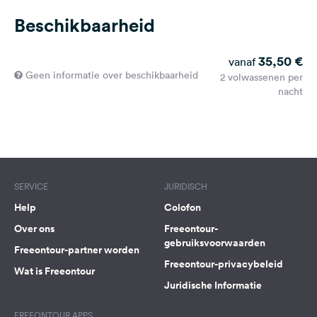
Beschikbaarheid
35,50 €
vanaf
Geen informatie over beschikbaarheid
2 volwassenen per
nacht
SERVICE
JURIDISCH
Help
Colofon
Over ons
Freeontour-
gebruiksvoorwaarden
Freeontour-partner worden
Freeontour-privacybeleid
Wat is Freeontour
Juridische Informatie
FREEONTOUR APPS