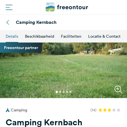
Camping Kernbach
Routes
Details
Beschikbaarheid
Faciliteiten
Locatie & Contact
Campings
Freeontour partner
Magazine
Partners
Registreren
Inloggen
Camping
(14)
Nieuwsbrief
Camping Kernbach
Vragen &