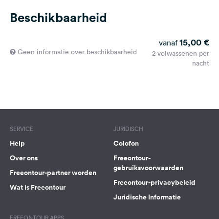
Beschikbaarheid
15,00 €
vanaf
Geen informatie over beschikbaarheid
2 volwassenen per
nacht
SERVICE
JURIDISCH
Help
Colofon
Over ons
Freeontour-
gebruiksvoorwaarden
Freeontour-partner worden
Freeontour-privacybeleid
Wat is Freeontour
Juridische Informatie
FREEONTOUR APPS