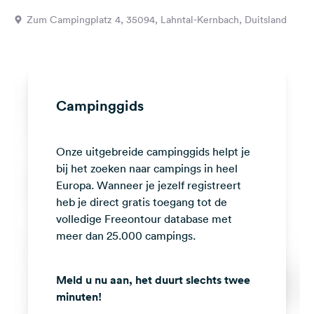
Feedback
Zum Campingplatz 4, 35094, Lahntal-Kernbach, Duitsland
Taal:
Nederlands
Volg
Campinggids
ons
op
social
Onze uitgebreide campinggids helpt je
media
bij het zoeken naar campings in heel
Facebook
Europa. Wanneer je jezelf registreert
heb je direct gratis toegang tot de
Instagram
volledige Freeontour database met
meer dan 25.000 campings.
Meld u nu aan, het duurt slechts twee
minuten!