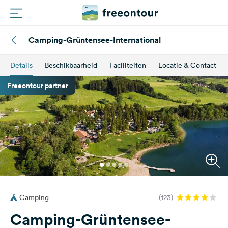
Camping-Grüntensee-International
Routes
Details
Beschikbaarheid
Faciliteiten
Locatie & Contact
Campings
Freeontour partner
Magazine
Partners
Registreren
Inloggen
Camping
(123)
Nieuwsbrief
Camping-Grüntensee-
Vragen &