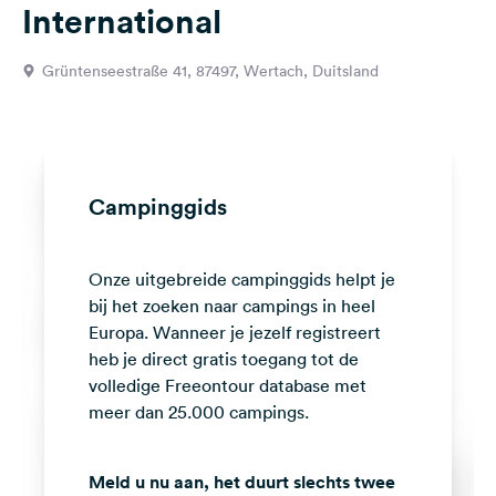
International
Feedback
Taal:
Grüntenseestraße 41, 87497, Wertach, Duitsland
Nederlands
Volg
ons
op
Campinggids
social
media
Onze uitgebreide campinggids helpt je
Facebook
bij het zoeken naar campings in heel
Instagram
Europa. Wanneer je jezelf registreert
heb je direct gratis toegang tot de
volledige Freeontour database met
meer dan 25.000 campings.
Meld u nu aan, het duurt slechts twee