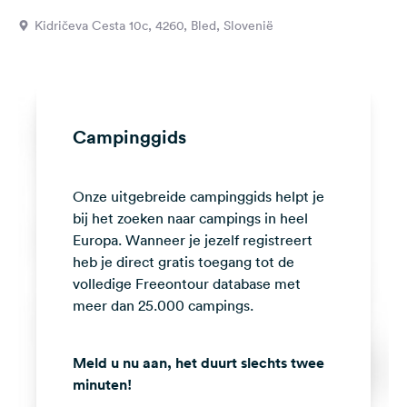
Feedback
Kidričeva Cesta 10c, 4260, Bled, Slovenië
Taal:
Nederlands
Volg
Campinggids
ons
op
social
Onze uitgebreide campinggids helpt je
media
bij het zoeken naar campings in heel
Facebook
Europa. Wanneer je jezelf registreert
heb je direct gratis toegang tot de
Instagram
volledige Freeontour database met
meer dan 25.000 campings.
Meld u nu aan, het duurt slechts twee
minuten!