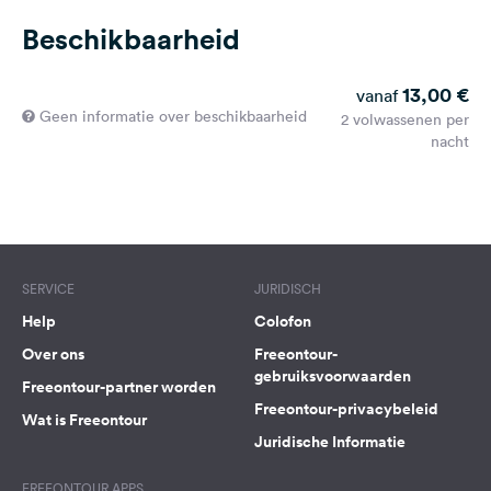
Beschikbaarheid
13,00 €
vanaf
Geen informatie over beschikbaarheid
2 volwassenen per
nacht
SERVICE
JURIDISCH
Help
Colofon
Over ons
Freeontour-
gebruiksvoorwaarden
Freeontour-partner worden
Freeontour-privacybeleid
Wat is Freeontour
Juridische Informatie
FREEONTOUR APPS