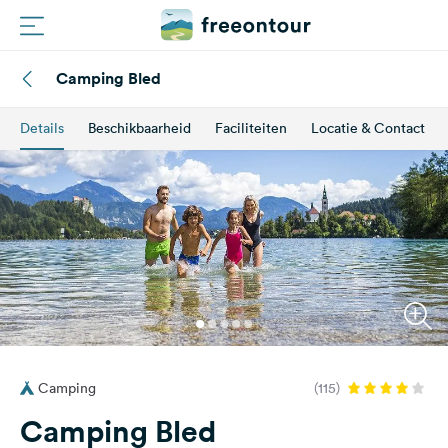
Camping Bled
Routes
Details
Beschikbaarheid
Faciliteiten
Locatie & Contact
Campings
Magazine
Partners
Registreren
Inloggen
Camping
(115)
Nieuwsbrief
Camping Bled
Vragen &