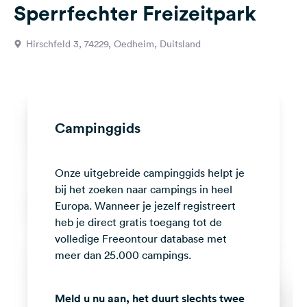
Sperrfechter Freizeitpark
Feedback
Taal:
Hirschfeld 3, 74229, Oedheim, Duitsland
Nederlands
Volg
ons
op
Campinggids
social
media
Onze uitgebreide campinggids helpt je
Facebook
bij het zoeken naar campings in heel
Instagram
Europa. Wanneer je jezelf registreert
heb je direct gratis toegang tot de
volledige Freeontour database met
meer dan 25.000 campings.
Meld u nu aan, het duurt slechts twee