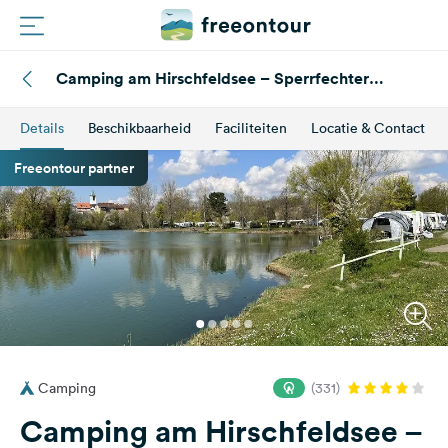
Camping am Hirschfeldsee – Sperrfechter
Routes
Freizeitpark
Details
Beschikbaarheid
Faciliteiten
Locatie & Contact
Campings
Freeontour partner
Magazine
Partners
Registreren
Inloggen
Camping
(331)
Nieuwsbrief
Camping am Hirschfeldsee –
Vragen &