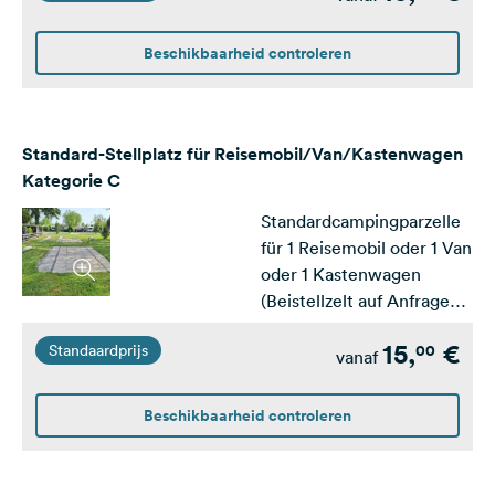
Terrasse, über die das Zelt
aufgebaut werden kann.
Beschikbaarheid controleren
Suchst Du einen Stellplatz
mit Aussicht oder weniger
Nachbarn? Dann schau Dir
gerne die Stellplätze der
Standard-Stellplatz für Reisemobil/Van/Kastenwagen
Kategorie B und A
Kategorie C
an.&nbsp;
Standardcampingparzelle
für 1 Reisemobil oder 1 Van
oder 1 Kastenwagen
(Beistellzelt auf Anfrage
möglich). Die Stellplätze
15,
€
00
Standaardprijs
sind meist parzelliert und
vanaf
verfügen über eine
Fahrspur und eine
Beschikbaarheid controleren
Terrasse. Suchst Du einen
Stellplatz mit Aussicht
oder weniger Nachbarn?