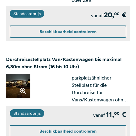
oder Zelt
20,
€
00
Standaardprijs
vanaf
Beschikbaarheid controleren
Durchreisestellplatz Van/Kastenwagen bis maximal
6,30m ohne Strom (16 bis 10 Uhr)
parkplatzähnlicher
Stellplatz für die
Durchreise für
Vans/Kastenwagen ohne
Stromanschluss (Breite ca.
11,
€
00
Standaardprijs
3m).Anreise kann ab 16
vanaf
Uhr erfolgen, Abreise
muss bis 10 Uhr erfolgen.
Beschikbaarheid controleren