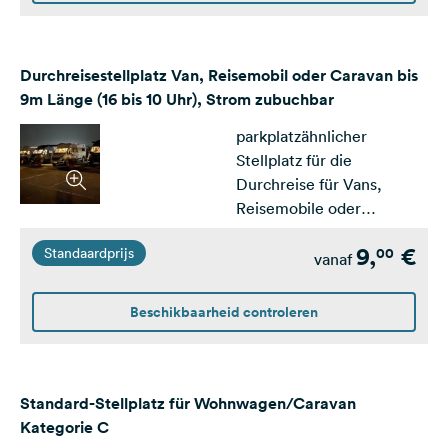
Kfz-Kennzeichen muss für
die Zufahrt angegeben
werden. Auffahrkeile
erorderlich. Kein
Durchreisestellplatz Van, Reisemobil oder Caravan bis
Stromanschluss möglich.
9m Länge (16 bis 10 Uhr), Strom zubuchbar
Buchung innerhalb der
parkplatzähnlicher
Saison nur für 1 Nacht
Stellplatz für die
möglich.&nbsp;
Durchreise für Vans,
Reisemobile oder
Wohnwagen bis 9m&nbsp;
9,
€
00
Standaardprijs
(Breite ca. 5m).
vanaf
Auffahrkeile
erforderlich!Anreise kann
Beschikbaarheid controleren
ab 16 Uhr erfolgen,
Abreise muss bis 10 Uhr
erfolgen. Kfz-Kennzeichen
muss für die Zufahrt
Standard-Stellplatz für Wohnwagen/Caravan
angegeben werden.Strom
Kategorie C