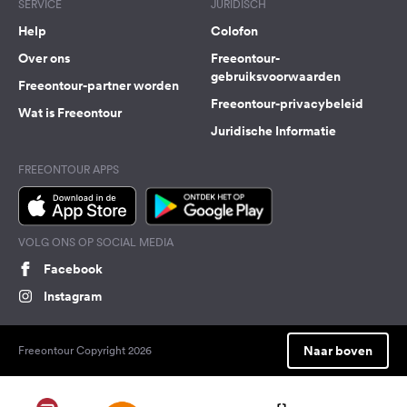
SERVICE
JURIDISCH
Help
Colofon
Over ons
Freeontour-
gebruiksvoorwaarden
Freeontour-partner worden
Freeontour-privacybeleid
Wat is Freeontour
Juridische Informatie
FREEONTOUR APPS
VOLG ONS OP SOCIAL MEDIA
Facebook
Instagram
Naar boven
Freeontour Copyright 2026