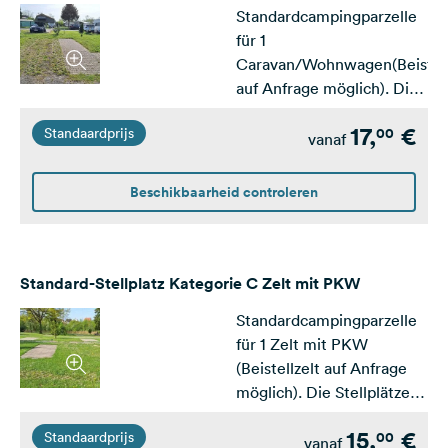
kann zugebucht
Standardcampingparzelle
werden.&nbsp;Buchung
für 1
innerhalb der Saison nur
Caravan/Wohnwagen(Beistell
für 1 Nacht möglich.&nbsp;
auf Anfrage möglich). Die
Stellplätze sind meist
17,
€
00
Standaardprijs
parzelliert und verfügen
vanaf
über eine Fahrspur und
eine Terrasse. sowie einen
Beschikbaarheid controleren
PKW-Stellplatz. Suchst Du
einen Stellplatz mit
Aussicht oder weniger
Nachbarn? Dann schau Dir
Standard-Stellplatz Kategorie C Zelt mit PKW
gerne die Stellplätze der
Standardcampingparzelle
Kategorie B und A
für 1 Zelt mit PKW
an.&nbsp;
(Beistellzelt auf Anfrage
möglich). Die Stellplätze
sind meist parzelliert und
15,
€
00
Standaardprijs
verfügen meist über eine
vanaf