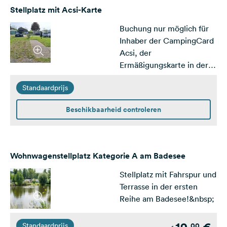
Dann schau Dir gerne die
Stellplatz mit Acsi-Karte
Stellplätze der Kategorie B
Buchung nur möglich für
und A an.&nbsp;
Inhaber der CampingCard
Acsi, der
Ermäßigungskarte in der
Nebensaison
Standaardprijs
Beschikbaarheid controleren
Wohnwagenstellplatz Kategorie A am Badesee
Stellplatz mit Fahrspur und
Terrasse in der ersten
Reihe am Badesee!&nbsp;
00
Standaardprijs