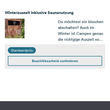
Kategorie A mit
"Me(h)rblick"
anschauen.&nbsp;
Winterauszeit inklusive Saunanutzung
Du möchtest ein bisschen
abschalten? Auch im
Winter ist Campen genau
die richtgige Auszeit vom
Alltag. Unsere neuen
Standaardprijs
Saunacubes wärmen Dich
auf und lassen Dich
Beschikbaarheid controleren
entspannen. Genieße
unsere Winterauszeit zum
Sonderpreis. Pro Nacht ist
die Saunanutzung für
90min für je 2 Personen
inklusive.&nbsp;