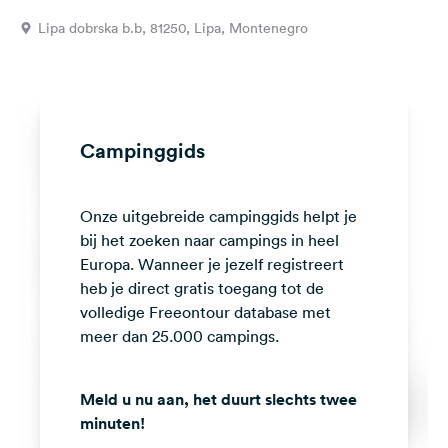
Feedback
Lipa dobrska b.b, 81250, Lipa, Montenegro
Taal:
Nederlands
Volg
Campinggids
ons
op
social
Onze uitgebreide campinggids helpt je
media
bij het zoeken naar campings in heel
Facebook
Europa. Wanneer je jezelf registreert
heb je direct gratis toegang tot de
Instagram
volledige Freeontour database met
meer dan 25.000 campings.
Meld u nu aan, het duurt slechts twee
minuten!