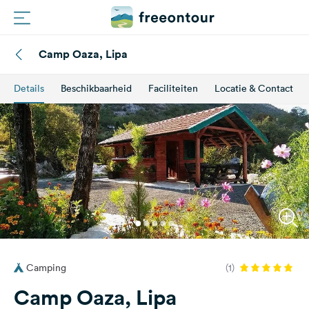
Camp Oaza, Lipa
Routes
Details
Beschikbaarheid
Faciliteiten
Locatie & Contact
Campings
Magazine
Partners
Registreren
Inloggen
Camping
(1)
Nieuwsbrief
Camp Oaza, Lipa
Vragen &