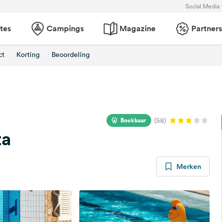
Social Media
tes
Campings
Magazine
Partners
ct
Korting
Beoordeling
Boekbaar
(58)
ta
Merken