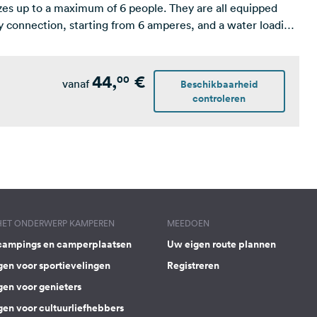
sizes up to a maximum of 6 people. They are all equipped
ty connection, starting from 6 amperes, and a water loading
ur four-legged friend with you: some units of this type are
44,
€
00
vanaf
Beschikbaarheid
controleren
 HET ONDERWERP KAMPEREN
MEEDOEN
campings en camperplaatsen
Uw eigen route plannen
gen voor sportievelingen
Registreren
gen voor genieters
gen voor cultuurliefhebbers