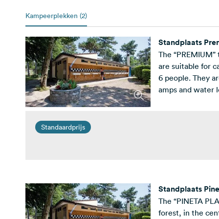
Kampeerplekken (2)
Standplaats Pr
The “PREMIUM” typ
are suitable for 
6 people. They ar
amps and water lo
some units of this
Standaardprijs
Standplaats Pine
The “PINETA PLAT
forest, in the ce