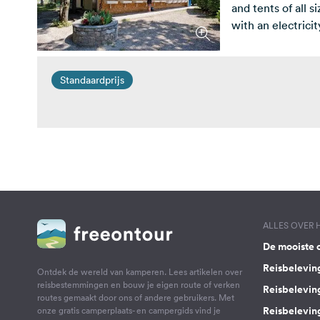
and tents of all 
with an electrici
service. Bring yo
pet-friendly.
Standaardprijs
ALLES OVER
De mooiste 
Reisbelevin
Ontdek de wereld van kamperen. Lees artikelen over
reisbestemmingen en bouw je eigen route of verken
Reisbelevin
routes gemaakt door ons of andere gebruikers. Met
Reisbelevin
onze gratis camperplaats- en campergids vind je