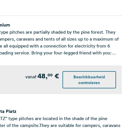
emium
e pitches are partially shaded by the pine forest. They
campers, caravans and tents of all sizes up to a maximum of
e all equipped with a connection for electricity from 6
ading service. Bring your four-legged friend with you:
 type are pet-friendly.
48,
€
00
vanaf
Beschikbaarheid
controleren
ta Platz
Z” type pitches are located in the shade of the pine
nter of the campsite.They are suitable for campers, caravans