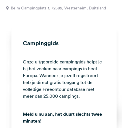
Feedback
Beim Campingplatz 1, 72589, Westerheim, Duitsland
Taal:
Nederlands
Volg
Campinggids
ons
op
social
Onze uitgebreide campinggids helpt je
media
bij het zoeken naar campings in heel
Facebook
Europa. Wanneer je jezelf registreert
heb je direct gratis toegang tot de
Instagram
volledige Freeontour database met
meer dan 25.000 campings.
Meld u nu aan, het duurt slechts twee
minuten!