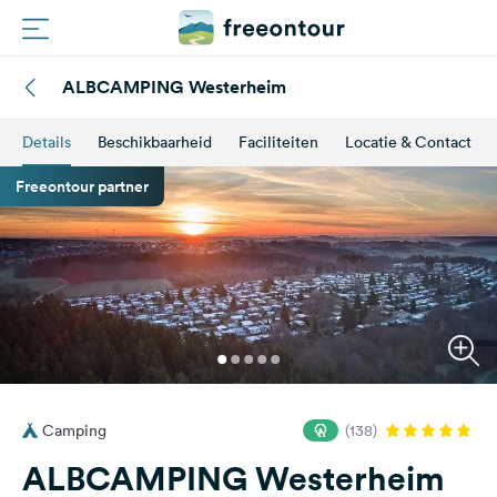
ALBCAMPING Westerheim
Routes
Details
Beschikbaarheid
Faciliteiten
Locatie & Contact
Campings
Freeontour partner
Magazine
Partners
Registreren
Inloggen
Camping
(138)
Nieuwsbrief
ALBCAMPING Westerheim
Vragen &