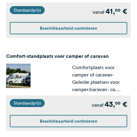
verharde rijpaden en gras-
41,
€
00
Standaardprijs
ca. 100m²- Stromen op de
vanaf
plaats
Beschikbaarheid controleren
Comfort-standplaats voor camper of caravan
Comfortplaats voor
camper of caravan-
Geleide plaatsen voor
camper/caravan- ca.
100m²- Stroom-, water-
43,
€
00
Standaardprijs
en afvalwateraansluiting
vanaf
direct op de plaats
Beschikbaarheid controleren