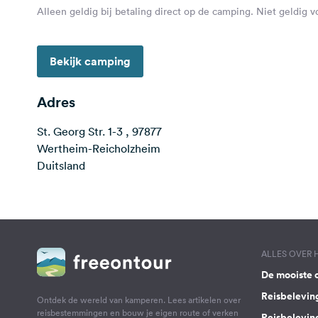
Alleen geldig bij betaling direct op de camping. Niet geldig 
Bekijk camping
Adres
St. Georg Str. 1-3 , 97877
Wertheim-Reicholzheim
Duitsland
ALLES OVER
De mooiste 
Reisbelevin
Ontdek de wereld van kamperen. Lees artikelen over
reisbestemmingen en bouw je eigen route of verken
Reisbelevin