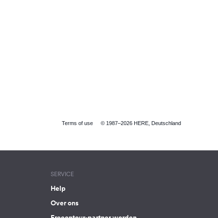
Terms of use
© 1987–2026 HERE, Deutschland
SERVICE
Help
Over ons
Freeontour-partner worden