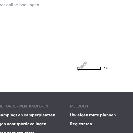
voor online boekingen.
1 km
 HET ONDERWERP KAMPEREN
MEEDOEN
campings en camperplaatsen
Uw eigen route plannen
gen voor sportievelingen
Registreren
gen voor genieters