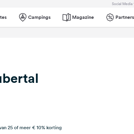
Social Media
tes
Campings
Magazine
Partners
ubertal
van 25 of meer € 10% korting