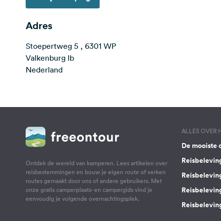
Adres
Stoepertweg 5 , 6301 WP
Valkenburg lb
Nederland
ALLES OVER
De mooiste 
Reisbelevin
Ontdek de wereld van kamperen. Lees artikelen over
reisbestemmingen en bouw je eigen route of verken
Reisbelevin
routes gemaakt door ons of andere gebruikers. Met
Reisbelevin
onze gratis camperplaats- en campergids vind je
eenvoudig je volgende overnachtingsplek.
Reisbeleving