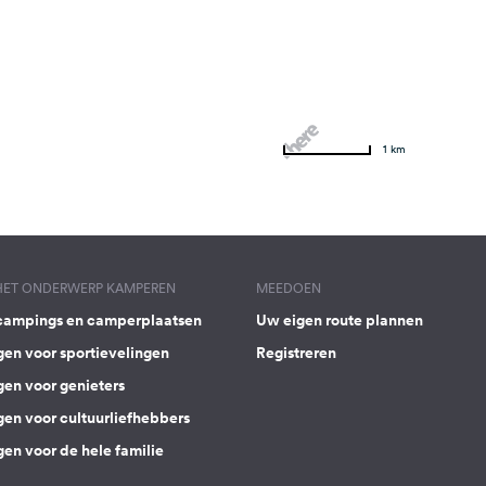
1 km
 HET ONDERWERP KAMPEREN
MEEDOEN
campings en camperplaatsen
Uw eigen route plannen
gen voor sportievelingen
Registreren
gen voor genieters
gen voor cultuurliefhebbers
en voor de hele familie