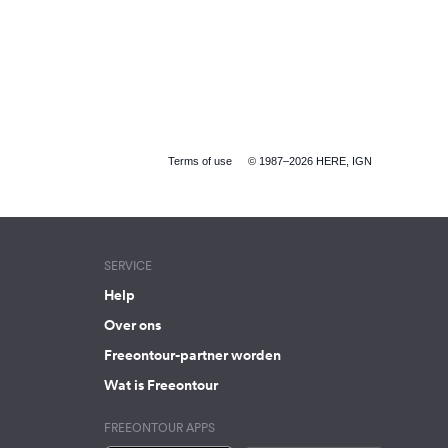
Terms of use
© 1987–2026 HERE, IGN
SERVICE
Help
Over ons
Freeontour-partner worden
Wat is Freeontour
FREEONTOUR APPS