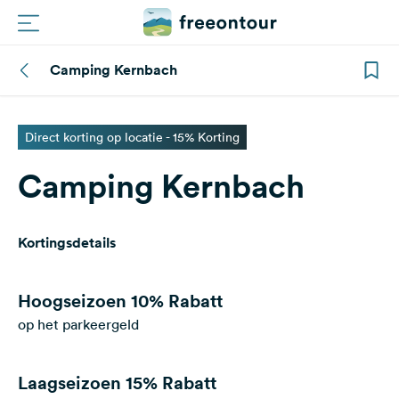
Camping Kernbach
Routes
Campings
Direct korting op locatie - 15% Korting
Camping Kernbach
Magazine
Partners
Kortingsdetails
Registreren
Inloggen
Hoogseizoen
10% Rabatt
op het parkeergeld
Nieuwsbrief
Laagseizoen
15% Rabatt
Vragen &