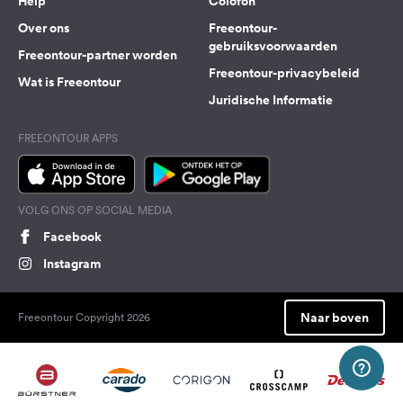
Help
Colofon
Over ons
Freeontour-
gebruiksvoorwaarden
Freeontour-partner worden
Freeontour-privacybeleid
Wat is Freeontour
Juridische Informatie
FREEONTOUR APPS
VOLG ONS OP SOCIAL MEDIA
Facebook
Instagram
Naar boven
Freeontour Copyright 2026