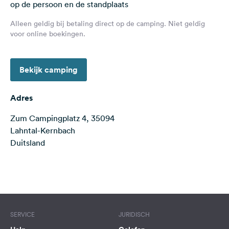
op de persoon en de standplaats
Feedback
Alleen geldig bij betaling direct op de camping. Niet geldig
Taal:
voor online boekingen.
Nederlands
Bekijk camping
Volg
ons
op
Adres
social
media
Zum Campingplatz 4, 35094
Lahntal-Kernbach
Facebook
Duitsland
Instagram
Terms of use
© 1987–2026 HERE
SERVICE
JURIDISCH