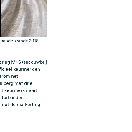
rbanden sinds 2018
kering M+S (sneeuwbrij
ficieel keurmerk en
aarom het
n berg met drie
dit keurmerk moet
interbanden
 met de markerting