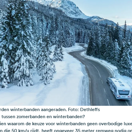
rden winterbanden aangeraden. Foto: Dethleffs
len tussen zomerbanden en winterbanden?
zien waarom de keuze voor winterbanden geen overbodige luxe
 die 50 km/u rijdt, heeft ongeveer 35 meter remweg nodig om