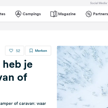
Social Media
tes
Campings
Magazine
Partners
52
Merken
 heb je
van of
camper of caravan: waar