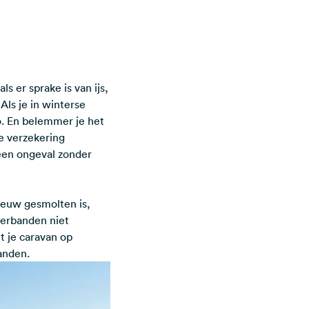
s er sprake is van ijs,
Als je in winterse
. En belemmer je het
je verzekering
 een ongeval zonder
eeuw gesmolten is,
terbanden niet
t je caravan op
anden.