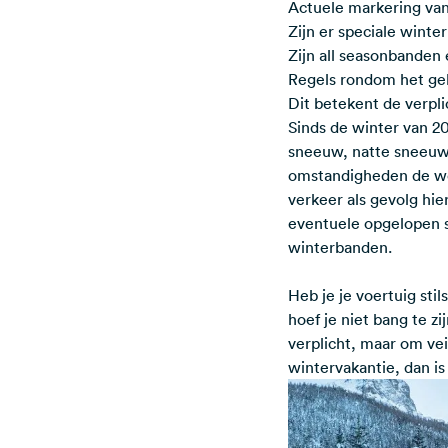
Actuele markering va
Zijn er speciale wint
Zijn all seasonbanden
Regels rondom het ge
Dit betekent de verpl
Sinds de winter van 201
sneeuw, natte sneeuw e
omstandigheden de we
verkeer als gevolg hie
eventuele opgelopen sc
winterbanden.
Heb je je voertuig st
hoef je niet bang te 
verplicht, maar om ve
wintervakantie, dan is