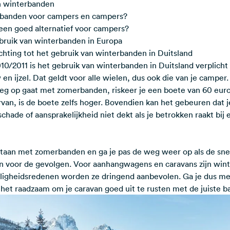
n winterbanden
erbanden voor campers en campers?
 een goed alternatief voor campers?
bruik van winterbanden in Europa
ichting tot het gebruik van winterbanden in Duitsland
0/2011 is het gebruik van winterbanden in Duitsland verplicht al
n ijzel. Dat geldt voor alle wielen, dus ook die van je camper. 
g op gaat met zomerbanden, riskeer je een boete van 60 euro
rvan, is de boete zelfs hoger. Bovendien kan het gebeuren dat 
hade of aansprakelijkheid niet dekt als je betrokken raakt bij
ilstaan met zomerbanden en ga je pas de weg weer op als de sn
zijn voor de gevolgen. Voor aanhangwagens en caravans zijn win
iligheidsredenen worden ze dringend aanbevolen. Ga je dus me
 het raadzaam om je caravan goed uit te rusten met de juiste b