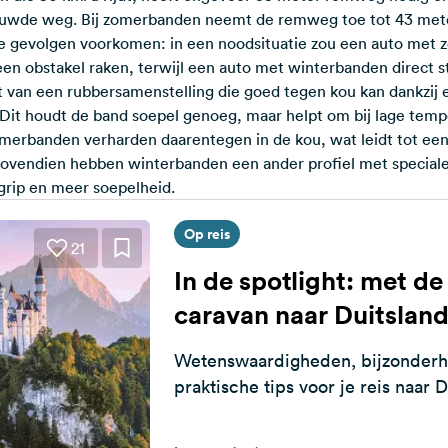
wde weg. Bij zomerbanden neemt de remweg toe tot 43 meter.
le gevolgen voorkomen: in een noodsituatie zou een auto met 
en obstakel raken, terwijl een auto met winterbanden direct st
 van een rubbersamenstelling die goed tegen kou kan dankzij 
r. Dit houdt de band soepel genoeg, maar helpt om bij lage te
merbanden verharden daarentegen in de kou, wat leidt tot ee
ovendien hebben winterbanden een ander profiel met speciale
grip en meer soepelheid.
Op reis
21
In de spotlight: met d
caravan naar Duitslan
Wetenswaardigheden, bijzonder
praktische tips voor je reis naar 