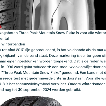
zogeheten Three Peak Mountain Snow Flake is voor alle winte
nental
n winterbanden
 tot eind 2017 zijn geproduceerd, is het voldoende als de mar
 (zijkant) van de band staat. Deze markering is echter geen of
 naar eigen goeddunken worden toegekend. Dat is de reden w
in 1996 werd geïntroduceerd: een sneeuwvlok omlijst door ee
e "Three Peak Mountain Snow Flake" genoemd. Een band met 
iseerde test met gedefinieerde criteria doorstaan. Voor alle w
018 is het sneeuwvloksymbool verplicht. Oudere winterbanden
nd nog tot 30 september 2024 worden gebruikt.