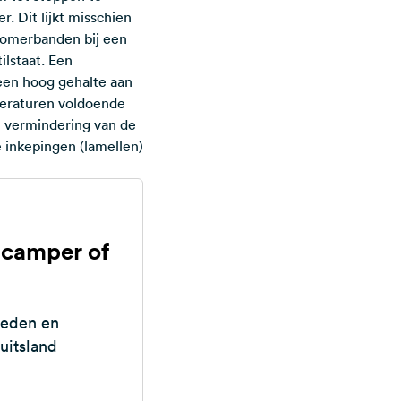
 Dit lijkt misschien
zomerbanden bij een
ilstaat. Een
een hoog gehalte aan
mperaturen voldoende
n vermindering van de
 inkepingen (lamellen)
e camper of
d
heden en
Duitsland