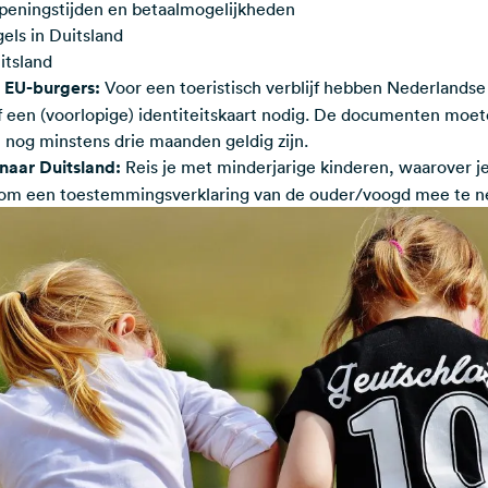
openingstijden en betaalmogelijkheden
ls in Duitsland
itsland
r EU-burgers:
Voor een toeristisch verblijf hebben Nederlandse
f een (voorlopige) identiteitskaart nodig. De documenten moete
n nog minstens drie maanden geldig zijn.
 naar Duitsland:
Reis je met minderjarige kinderen, waarover j
 om een ​​toestemmingsverklaring van de ouder/voogd mee te