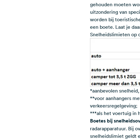
gehouden moeten worde
uitzondering van spec
worden bij toeristisch
een boete. Laat je daa
Snelheidslimieten op
*aanbevolen snelheid, 
**voor aanhangers met
verkeersregelgeving;
***als het voertuig in
Boetes bij snelheidso
radarapparatuur. Bij 
snelheidslimiet geldt