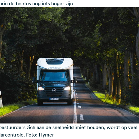
rin de boetes nog iets hoger zijn.
bestuurders zich aan de snelheidslimiet houden, wordt op vee
arcontrole. Foto: Hymer