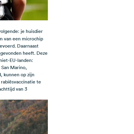
olgende: je huisdier
rm van een microchip
tgevoerd. Daarnaast
tsgevonden heeft. Deze
 niet-EU-landen:
, San Marino,
d, kunnen op zijn
rabiësvaccinatie te
chttijd van 3