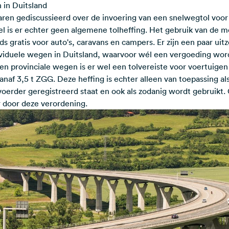
n in Duitsland
jaren gediscussieerd over de invoering van een snelwegtol voor
 is er echter geen algemene tolheffing. Het gebruik van de 
s gratis voor auto's, caravans en campers. Er zijn een paar uitz
ividuele wegen in Duitsland, waarvoor wél een vergoeding wor
n provinciale wegen is er wel een tolvereiste voor voertuigen
naf 3,5 t ZGG. Deze heffing is echter alleen van toepassing al
voerder geregistreerd staat en ook als zodanig wordt gebruikt.
 door deze verordening.