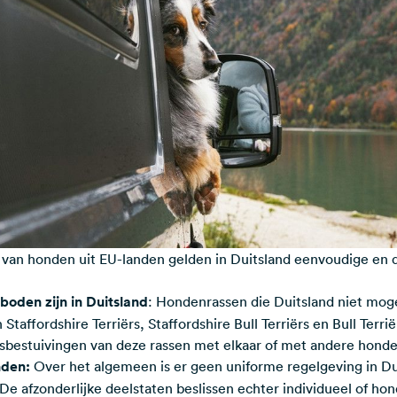
an honden uit EU-landen gelden in Duitsland eenvoudige en du
oden zijn in Duitsland
: Hondenrassen die Duitsland niet mog
 Staffordshire Terriërs, Staffordshire Bull Terriërs en Bull Terri
isbestuivingen van deze rassen met elkaar of met andere honde
nden:
Over het algemeen is er geen uniforme regelgeving in Du
De afzonderlijke deelstaten beslissen echter individueel of hon