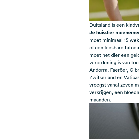
Duitsland is een kind
Je huisdier meeneme
moet minimaal 15 weke
of een leesbare tatoeag
moet het dier een gel
verordening is van to
Andorra, Faeröer, Gib
Zwitserland en Vaticaa
vroegst vanaf zeven m
verkrijgen, een bloed
maanden.