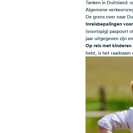
Tanken in Duitsland: 
Algemene verkeersrege
De grens over naar Du
Inreisbepalingen voo
(voorlopig) paspoort o
jaar uitgegeven zijn e
Op reis met kinderen
hebt, is het raadzaam