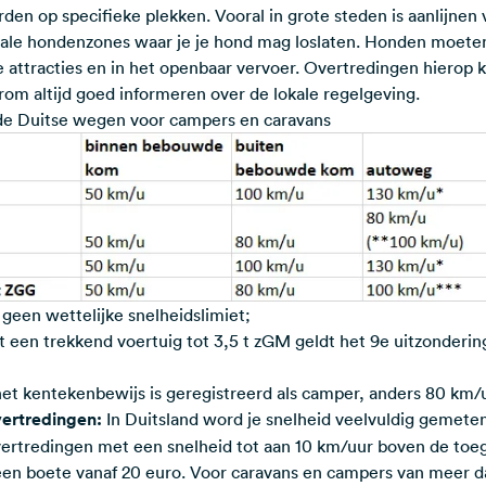
n op specifieke plekken. Vooral in grote steden is aanlijnen 
iale hondenzones waar je je hond mag loslaten. Honden moeten
e attracties en in het openbaar vervoer. Overtredingen hierop 
rom altijd goed informeren over de lokale regelgeving.
 de Duitse wegen voor campers en caravans
geen wettelijke snelheidslimiet;
 een trekkend voertuig tot 3,5 t zGM geldt het 9e uitzonderin
 het kentekenbewijs is geregistreerd als camper, anders 80 km
vertredingen:
In Duitsland word je snelheid veelvuldig gemete
overtredingen met een snelheid tot aan 10 km/uur boven de toe
 een boete vanaf 20 euro. Voor caravans en campers van meer d