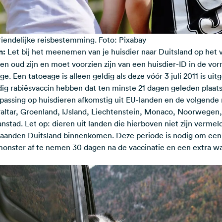
vriendelijke reisbestemming. Foto: Pixabay
n:
Let bij het meenemen van je huisdier naar Duitsland op het v
n oud zijn en moet voorzien zijn van een huisdier-ID in de vo
e. Een tatoeage is alleen geldig als deze vóór 3 juli 2011 is ui
dig rabiësvaccin hebben dat ten minste 21 dagen geleden plaa
epassing op huisdieren afkomstig uit EU-landen en de volgende
raltar, Groenland, IJsland, Liechtenstein, Monaco, Noorwegen
nstad. Let op: dieren uit landen die hierboven niet zijn vermel
aanden Duitsland binnenkomen. Deze periode is nodig om een 
monster af te nemen 30 dagen na de vaccinatie en een extra wa