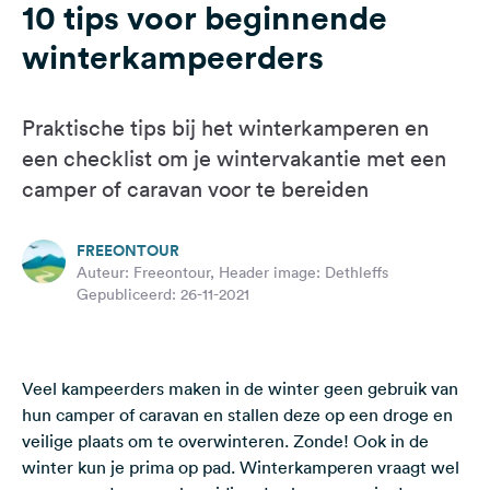
10 tips voor beginnende
Feedback
winterkampeerders
Taal:
Nederlands
Praktische tips bij het winterkamperen en
Volg
een checklist om je wintervakantie met een
ons
camper of caravan voor te bereiden
op
social
media
FREEONTOUR
Auteur: Freeontour, Header image: Dethleffs
Facebook
Gepubliceerd: 26-11-2021
Instagram
Veel kampeerders maken in de winter geen gebruik van
hun camper of caravan en stallen deze op een
droge en
veilige plaats
om te overwinteren. Zonde! Ook in de
winter kun je prima op pad. Winterkamperen vraagt wel