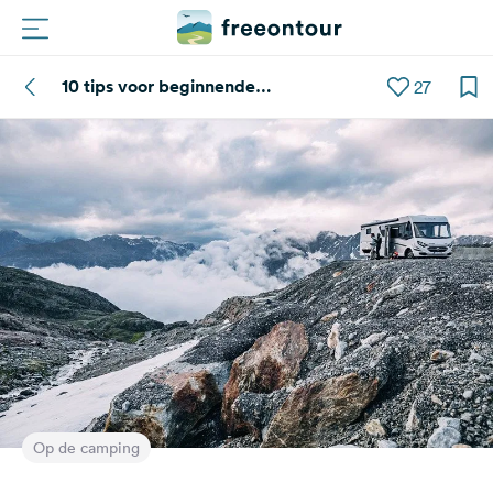
10 tips voor beginnende
27
Routes
winterkampeerders
Campings
Magazine
Partners
Registreren
Inloggen
Nieuwsbrief
Op de camping
Vragen &