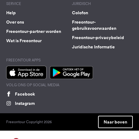
SERVICE
JURIDISCH
Help
Colofon
Over ons
Freeontour-
gebruiksvoorwaarden
Freeontour-partner worden
Freeontour-privacybeleid
Wat is Freeontour
Juridische Informatie
FREEONTOUR APPS
VOLG ONS OP SOCIAL MEDIA
Facebook
Instagram
Naar boven
Freeontour Copyright 2026