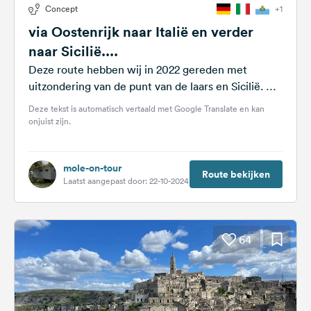
Concept
+1
Feedback
via Oostenrijk naar Italië en verder
Taal:
naar Sicilië....
Nederlands
Deze route hebben wij in 2022 gereden met
uitzondering van de punt van de laars en Sicilië. Nu
Volg
zijn we van...
Deze tekst is automatisch vertaald met Google Translate en kan
ons
onjuist zijn.
op
social
media
mole-on-tour
Route bekijken
Facebook
Laatst aangepast door: 22-10-2024
Instagram
64