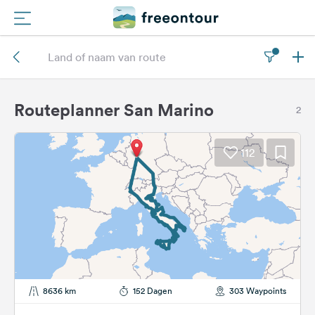
Routes
Campings
Routeplanner San Marino
2
Magazine
112
Partners
Registreren
Inloggen
Nieuwsbrief
8636 km
152 Dagen
303 Waypoints
Vragen &