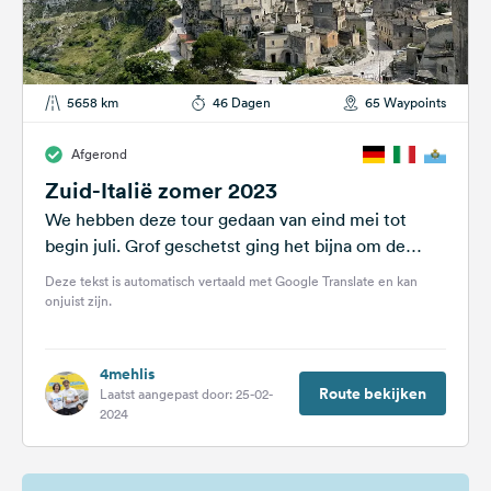
5658 km
46 Dagen
65 Waypoints
Afgerond
Zuid-Italië zomer 2023
We hebben deze tour gedaan van eind mei tot
begin juli. Grof geschetst ging het bijna om de
kofferbak heen...
Deze tekst is automatisch vertaald met Google Translate en kan
onjuist zijn.
4mehlis
Route bekijken
Laatst aangepast door: 25-02-
2024