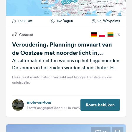
11905 km
162 Dagen
271 Waypoints
Concept
+5
Veroudering. Planning: omvaart van
de Oostzee met noorderlicht in
oktober
Als alternatief richten we ons op het hoge noorden
De zomers in het zuiden worden steeds heter. Het
plan bestaat...
Deze tekst is automatisch vertaald met Google Translate en kan
onjuist zijn.
mole-on-tour
Route bekijken
Laatst aangepast door: 19-10-2025