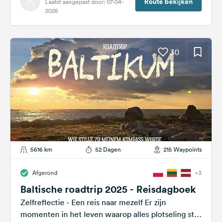
Route bekijken
Laatst aangepast door: 07-04-
2026
30
5616 km
52 Dagen
215 Waypoints
Afgerond
+3
Baltische roadtrip 2025 - Reisdagboek
Zelfreflectie - Een reis naar mezelf Er zijn
momenten in het leven waarop alles plotseling stil