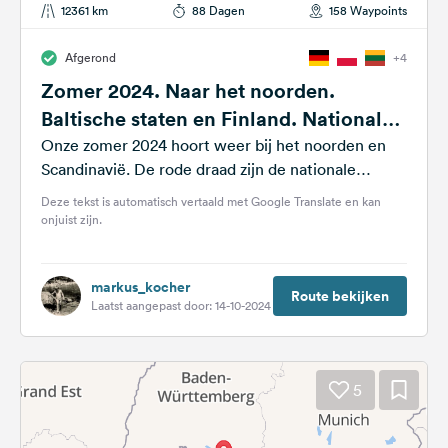
12361 km
88 Dagen
158 Waypoints
Afgerond
+4
Zomer 2024. Naar het noorden.
Baltische staten en Finland. Nationale
parken.
Onze zomer 2024 hoort weer bij het noorden en
Scandinavië. De rode draad zijn de nationale
parken in de Baltische...
Deze tekst is automatisch vertaald met Google Translate en kan
onjuist zijn.
markus_kocher
Route bekijken
Laatst aangepast door: 14-10-2024
5