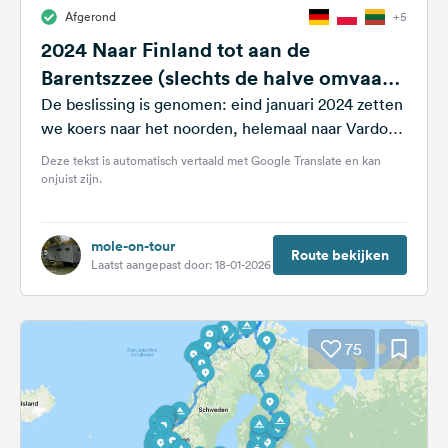
Afgerond
+5
2024 Naar Finland tot aan de
Barentszzee (slechts de halve omvaart
van de Oostzee)
De beslissing is genomen: eind januari 2024 zetten
we koers naar het noorden, helemaal naar Vardo
aan de Barentszzee. Het noorden...
Deze tekst is automatisch vertaald met Google Translate en kan
onjuist zijn.
mole-on-tour
Route bekijken
Laatst aangepast door: 18-01-2026
75