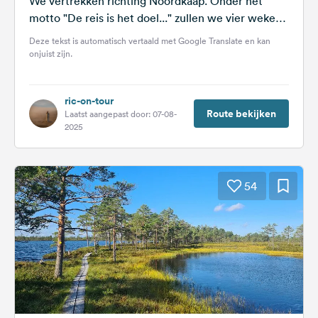
We vertrekken richting Noordkaap. Onder het
motto "De reis is het doel..." zullen we vier weken
onderweg zijn met onze...
Deze tekst is automatisch vertaald met Google Translate en kan
onjuist zijn.
ric-on-tour
Route bekijken
Laatst aangepast door: 07-08-
2025
54