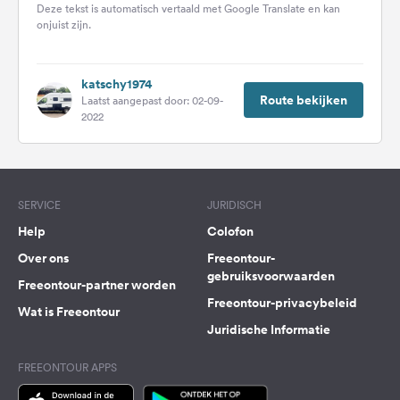
deel: In die tijd waren we...
Deze tekst is automatisch vertaald met Google Translate en kan
onjuist zijn.
katschy1974
Route bekijken
Laatst aangepast door: 02-09-
2022
SERVICE
JURIDISCH
Help
Colofon
Over ons
Freeontour-
gebruiksvoorwaarden
Freeontour-partner worden
Freeontour-privacybeleid
Wat is Freeontour
Juridische Informatie
FREEONTOUR APPS