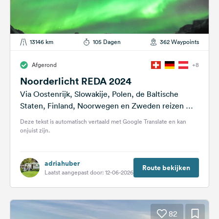
13146 km
105 Dagen
362 Waypoints
Afgerond
+8
Noorderlicht REDA 2024
Via Oostenrijk, Slowakije, Polen, de Baltische
Staten, Finland, Noorwegen en Zweden reizen we
naar het Noorderlicht. Tijdens de voorbereiding
Deze tekst is automatisch vertaald met Google Translate en kan
hebben we...
onjuist zijn.
adriahuber
Route bekijken
Laatst aangepast door: 12-06-2026
82