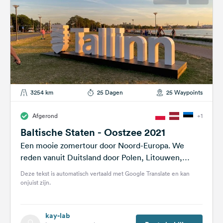
3254 km
25 Dagen
25 Waypoints
Afgerond
+1
Baltische Staten - Oostzee 2021
Een mooie zomertour door Noord-Europa. We
reden vanuit Duitsland door Polen, Litouwen,
Letland en Estland. Op de terugweg nam ik...
Deze tekst is automatisch vertaald met Google Translate en kan
onjuist zijn.
kay-lab