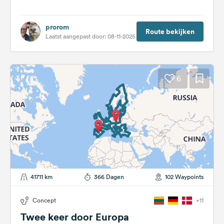
prorom
Route bekijken
Laatst aangepast door: 08-11-2025
6
41711 km
366 Dagen
102 Waypoints
Concept
+11
Twee keer door Europa