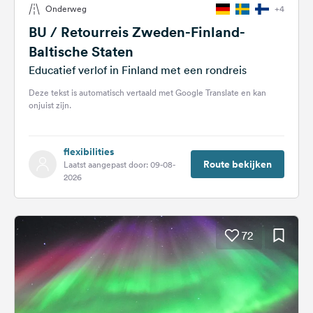
Onderweg
+4
Feedback
BU / Retourreis Zweden-Finland-
Taal:
Baltische Staten
Nederlands
Educatief verlof in Finland met een rondreis
Deze tekst is automatisch vertaald met Google Translate en kan
Volg
onjuist zijn.
ons
op
social
flexibilities
media
Route bekijken
Laatst aangepast door: 09-08-
2026
Facebook
Instagram
72