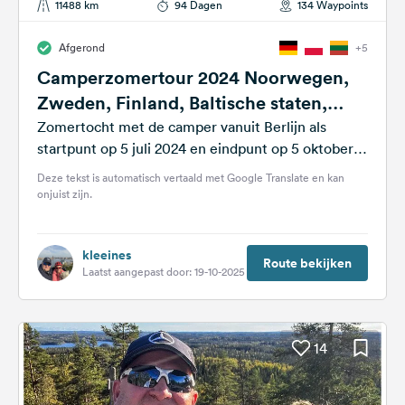
11488 km
94 Dagen
134 Waypoints
Afgerond
+5
Camperzomertour 2024 Noorwegen,
Zweden, Finland, Baltische staten,
Polen
Zomertocht met de camper vanuit Berlijn als
startpunt op 5 juli 2024 en eindpunt op 5 oktober
2024. De reisroute...
Deze tekst is automatisch vertaald met Google Translate en kan
onjuist zijn.
kleeines
Route bekijken
Laatst aangepast door: 19-10-2025
14