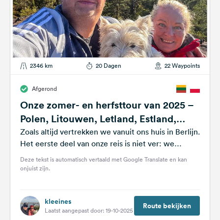
2346 km
20 Dagen
22 Waypoints
Afgerond
Onze zomer- en herfsttour van 2025 –
Polen, Litouwen, Letland, Estland,
Finland, Zweden
Zoals altijd vertrekken we vanuit ons huis in Berlijn.
Het eerste deel van onze reis is niet ver: we
steken...
Deze tekst is automatisch vertaald met Google Translate en kan
onjuist zijn.
kleeines
Route bekijken
Laatst aangepast door: 19-10-2025