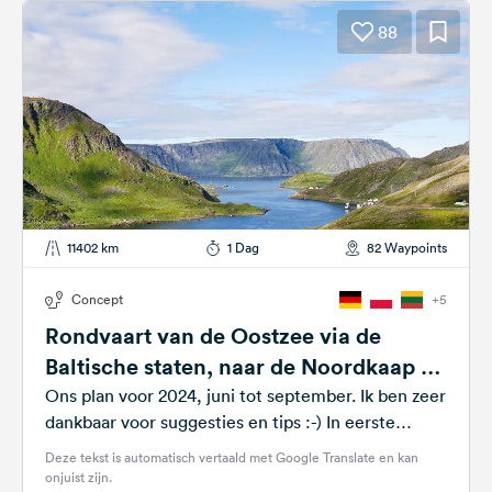
88
11402 km
1 Dag
82 Waypoints
Concept
+5
Rondvaart van de Oostzee via de
Baltische staten, naar de Noordkaap en
terug via Noorwegen/Zweden
Ons plan voor 2024, juni tot september. Ik ben zeer
dankbaar voor suggesties en tips :-) In eerste
instantie besloot ik...
Deze tekst is automatisch vertaald met Google Translate en kan
onjuist zijn.