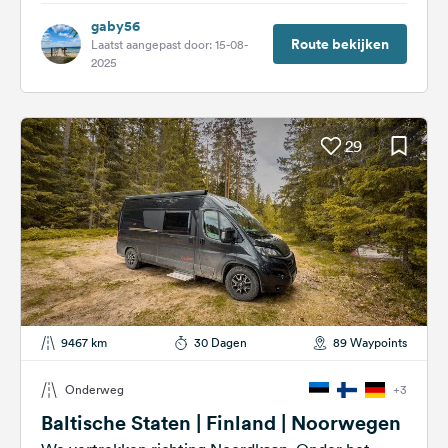
gaby56
Route bekijken
Laatst aangepast door: 15-08-
2025
29
9467 km
30 Dagen
89 Waypoints
Onderweg
+3
Baltische Staten | Finland | Noorwegen