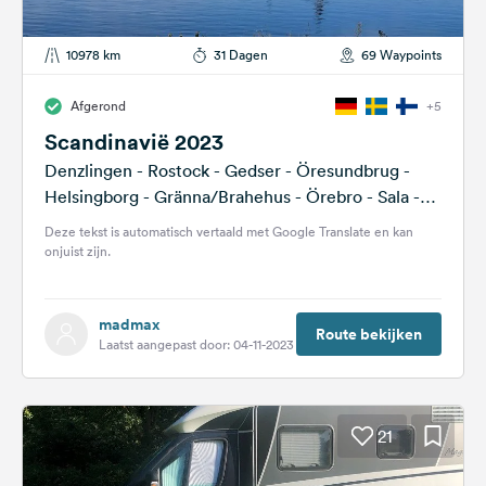
10978 km
31 Dagen
69 Waypoints
Afgerond
+5
Scandinavië 2023
Denzlingen - Rostock - Gedser - Öresundbrug -
Helsingborg - Gränna/Brahehus - Örebro - Sala -
Skellefteå - Kalix -...
Deze tekst is automatisch vertaald met Google Translate en kan
onjuist zijn.
madmax
Route bekijken
Laatst aangepast door: 04-11-2023
21