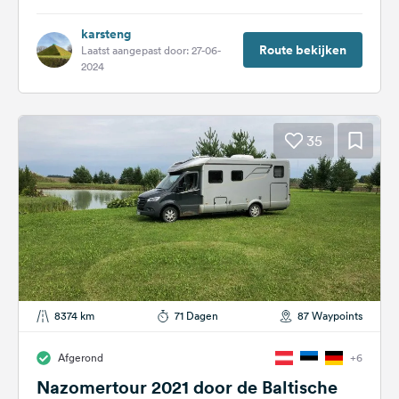
karsteng
Route bekijken
Laatst aangepast door: 27-06-
2024
35
8374 km
71 Dagen
87 Waypoints
Afgerond
+6
Nazomertour 2021 door de Baltische