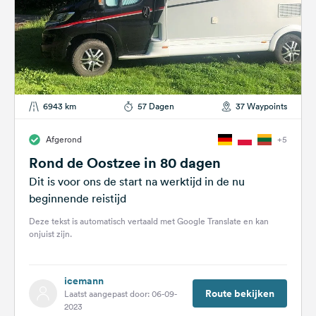
6943 km
57 Dagen
37 Waypoints
Afgerond
+5
Rond de Oostzee in 80 dagen
Dit is voor ons de start na werktijd in de nu
beginnende reistijd
Deze tekst is automatisch vertaald met Google Translate en kan
onjuist zijn.
icemann
Route bekijken
Laatst aangepast door: 06-09-
2023