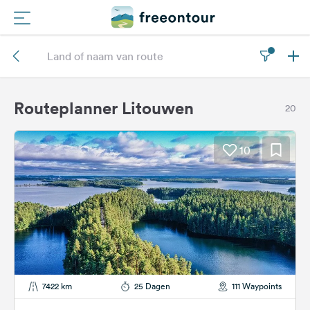
Routes
Campings
Routeplanner Litouwen
20
Magazine
10
Partners
Registreren
Inloggen
Nieuwsbrief
7422 km
25 Dagen
111 Waypoints
Vragen &