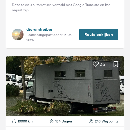
wordt. Niet buiten, maar binnenin. Na...
Deze tekst is automatisch vertaald met Google Translate en kan
onjuist zijn.
dierumtreiber
Route bekijken
Laatst aangepast door: 03-03-
2026
36
10000 km
154 Dagen
243 Waypoints