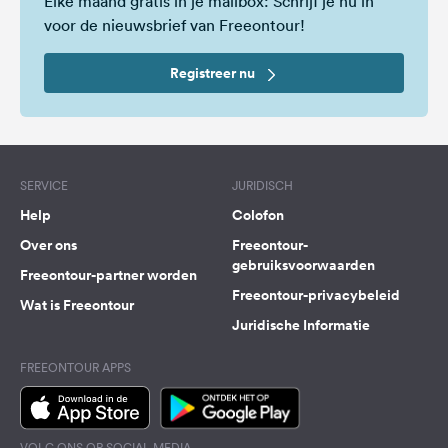
Elke maand gratis in je mailbox: Schrijf je nu in
voor de nieuwsbrief van Freeontour!
Registreer nu
SERVICE
JURIDISCH
Help
Colofon
Over ons
Freeontour-
gebruiksvoorwaarden
Freeontour-partner worden
Freeontour-privacybeleid
Wat is Freeontour
Juridische Informatie
FREEONTOUR APPS
VOLG ONS OP SOCIAL MEDIA