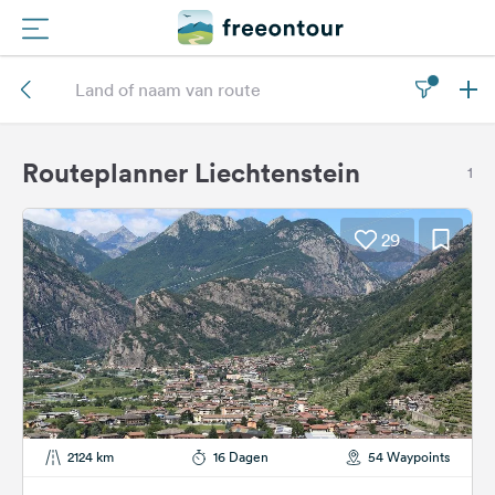
Routes
Campings
Routeplanner Liechtenstein
1
Magazine
29
Partners
Registreren
Inloggen
Nieuwsbrief
2124 km
16 Dagen
54 Waypoints
Vragen &