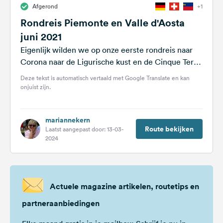
Afgerond
+1
Feedback
Rondreis Piemonte en Valle d'Aosta
Taal:
juni 2021
Nederlands
Eigenlijk wilden we op onze eerste rondreis naar
Corona naar de Ligurische kust en de Cinque Terre
Volg
- maar daarna...
Deze tekst is automatisch vertaald met Google Translate en kan
ons
onjuist zijn.
op
social
media
mariannekern
Facebook
Route bekijken
Laatst aangepast door: 13-03-
2024
Instagram
Actuele magazine artikelen, routetips en
partneraanbiedingen