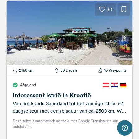
30
2450 km
53 Dagen
10 Waypoints
Afgerond
Interessant Istrië in Kroatië
Van het koude Sauerland tot het zonnige Istrië. 53
daagse tour met een reisduur van ca. 2500km. We
fietsten overal van Savudrija...
Deze tekst is automatisch vertaald met Google Translate en kan
onjuist zijn.