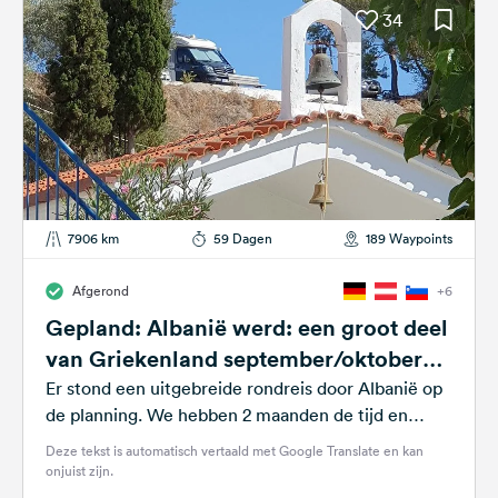
34
7906 km
59 Dagen
189 Waypoints
Afgerond
+6
Gepland: Albanië werd: een groot deel
van Griekenland september/oktober
2024
Er stond een uitgebreide rondreis door Albanië op
de planning. We hebben 2 maanden de tijd en
rijden heel comfortabel...
Deze tekst is automatisch vertaald met Google Translate en kan
onjuist zijn.