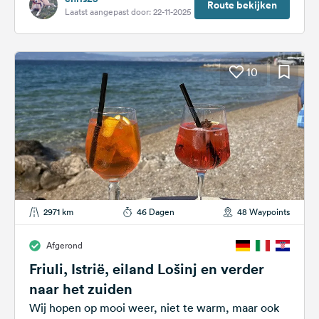
Route bekijken
Laatst aangepast door: 22-11-2025
10
2971 km
46 Dagen
48 Waypoints
Afgerond
Friuli, Istrië, eiland Lošinj en verder
naar het zuiden
Wij hopen op mooi weer, niet te warm, maar ook