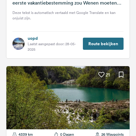
eerste vakantiebestemming zou Wenen moeten
zijn en daarna door naar het...
Deze tekst is automatisch vertaald met Google Translate en kan
onjuist zijn.
uopd
Route bekijken
Laatst aangepast door: 28-05-
2025
21
4339 km
0 Dagen
26 Waypoints