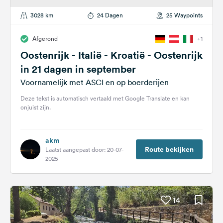
3028 km
24 Dagen
25 Waypoints
Afgerond
+1
Oostenrijk - Italië - Kroatië - Oostenrijk
in 21 dagen in september
Voornamelijk met ASCI en op boerderijen
Deze tekst is automatisch vertaald met Google Translate en kan
onjuist zijn.
akm
Route bekijken
Laatst aangepast door: 20-07-
2025
14