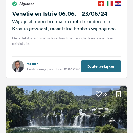
Afgerond
Feedback
Venetië en Istrië 06.06. - 23/06/24
Taal:
Wij zijn al meerdere malen met de kinderen in
Nederlands
Kroatië geweest, maar Istrië hebben wij nog nooit
bezocht. We hebben...
Deze tekst is automatisch vertaald met Google Translate en kan
Volg
onjuist zijn.
ons
op
social
vazer
media
Route bekijken
Laatst aangepast door: 12-07-2026
Facebook
Instagram
22