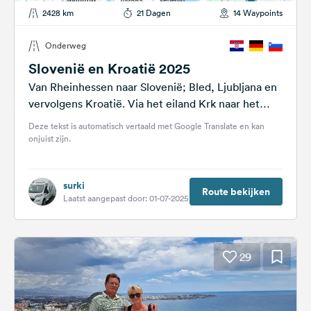
2428 km
21 Dagen
14 Waypoints
Onderweg
Slovenië en Kroatië 2025
Van Rheinhessen naar Slovenië; Bled, Ljubljana en
vervolgens Kroatië. Via het eiland Krk naar het
eiland Pag. Diverse overnachtingsmogelijkheden
Deze tekst is automatisch vertaald met Google Translate en kan
gepland. Let...
onjuist zijn.
surki
Route bekijken
Laatst aangepast door: 01-07-2025
29