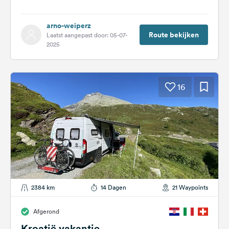
arno-weiperz
Route bekijken
Laatst aangepast door: 05-07-
2025
16
2384 km
14 Dagen
21 Waypoints
Afgerond
Kroatië vakantie