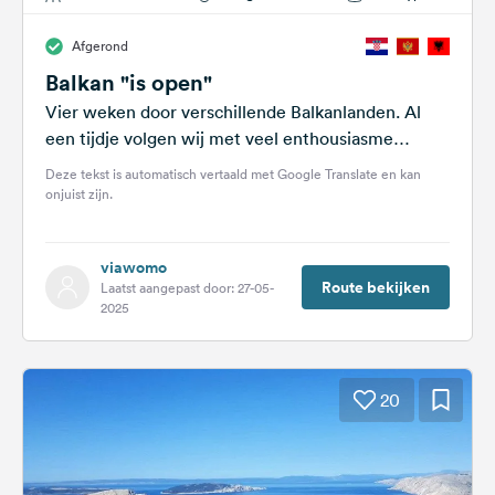
Afgerond
Balkan "is open"
Vier weken door verschillende Balkanlanden. Al
een tijdje volgen wij met veel enthousiasme
documentaires over de landen in Zuidoost-Europa.
Deze tekst is automatisch vertaald met Google Translate en kan
Al snel...
onjuist zijn.
viawomo
Route bekijken
Laatst aangepast door: 27-05-
2025
20