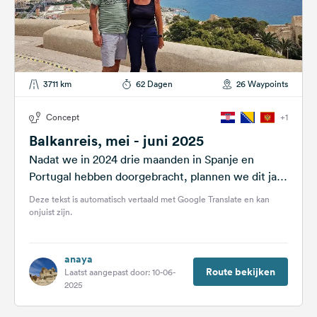
3711 km
62 Dagen
26 Waypoints
Concept
+1
Balkanreis, mei - juni 2025
Nadat we in 2024 drie maanden in Spanje en
Portugal hebben doorgebracht, plannen we dit jaar
een reis via Kroatië,...
Deze tekst is automatisch vertaald met Google Translate en kan
onjuist zijn.
anaya
Route bekijken
Laatst aangepast door: 10-06-
2025