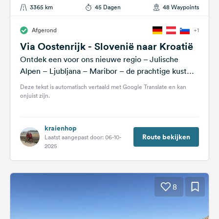
3365 km
45 Dagen
48 Waypoints
Afgerond
+1
Via Oostenrijk - Slovenië naar Kroatië
Ontdek een voor ons nieuwe regio – Julische
Alpen – Ljubljana – Maribor – de prachtige kust
van Istrië – Van...
Deze tekst is automatisch vertaald met Google Translate en kan
onjuist zijn.
kraienhop
Route bekijken
Laatst aangepast door: 06-10-
2025
8