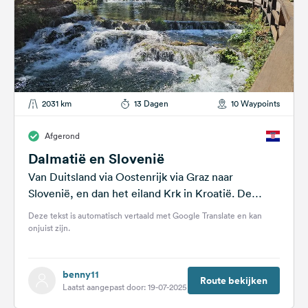
2031 km
13 Dagen
10 Waypoints
Afgerond
Dalmatië en Slovenië
Van Duitsland via Oostenrijk via Graz naar
Slovenië, en dan het eiland Krk in Kroatië. De
volgende stop is Nationaal...
Deze tekst is automatisch vertaald met Google Translate en kan
onjuist zijn.
benny11
Route bekijken
Laatst aangepast door: 19-07-2025