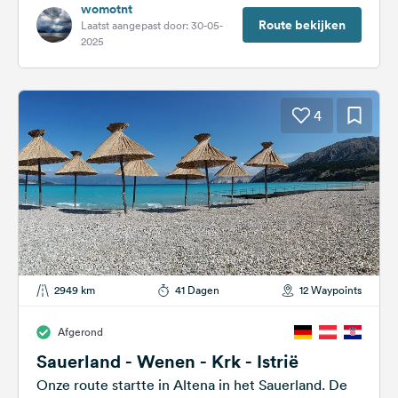
womotnt
Route bekijken
Laatst aangepast door: 30-05-
2025
4
2949 km
41 Dagen
12 Waypoints
Afgerond
Sauerland - Wenen - Krk - Istrië
Onze route startte in Altena in het Sauerland. De