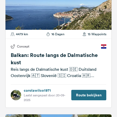
4479 km
16 Dagen
15 Waypoints
Concept
Balkan: Route langs de Dalmatische
kust
Reis langs de Dalmatische kust 🇩🇪 Duitsland
Oostenrijk 🇦🇹 Slovenië 🇸🇮 Croatia 🇭🇷
Montenegro 🇲🇪 Bosnië Herzegovina 🇧🇦
carolawilco1971
Route bekijken
Laatst aangepast door: 20-09-
2025