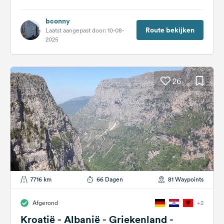
bconny
Route bekijken
Laatst aangepast door: 10-08-
2025
26
7716 km
66 Dagen
81 Waypoints
Afgerond
+2
Kroatië - Albanië - Griekenland -