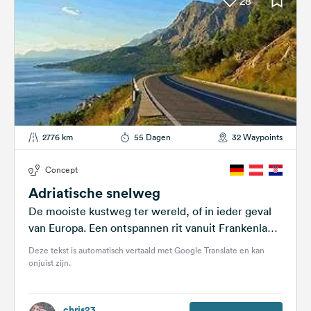
28
2776 km
55 Dagen
32 Waypoints
Concept
Adriatische snelweg
De mooiste kustweg ter wereld, of in ieder geval
van Europa. Een ontspannen rit vanuit Frankenland
door Oostenrijk (geen snelwegen) en...
Deze tekst is automatisch vertaald met Google Translate en kan
onjuist zijn.
chris23