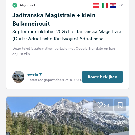
Afgerond
+2
Jadtranska Magistrale + klein
Balkancircuit
September-oktober 2025 De Jadranska Magistrala
(Duits: Adriatische Kustweg of Adriatische
Magistrale), ook bekend als de Jadranska turistička
Deze tekst is automatisch vertaald met Google Translate en kan
cesta (Duits: Adriatische Toeristenweg),...
onjuist zijn.
evelin7
Route bekijken
Laatst aangepast door: 23-01-2026
28