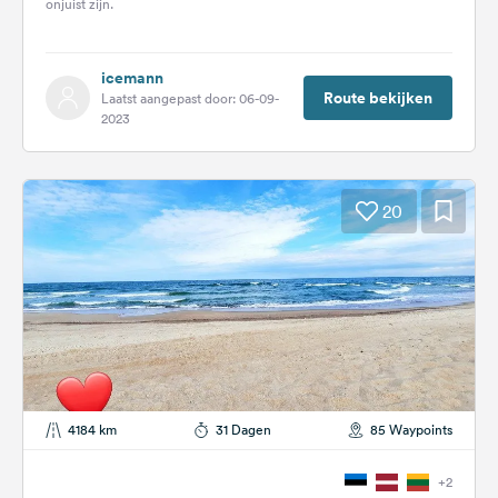
onjuist zijn.
icemann
Route bekijken
Laatst aangepast door: 06-09-
2023
20
4184 km
31 Dagen
85 Waypoints
+2