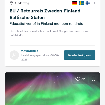
Onderweg
+4
Feedback
BU / Retourreis Zweden-Finland-
Taal:
Baltische Staten
Nederlands
Educatief verlof in Finland met een rondreis
Deze tekst is automatisch vertaald met Google Translate en kan
Volg
onjuist zijn.
ons
op
social
flexibilities
media
Route bekijken
Laatst aangepast door: 06-08-
2026
Facebook
Instagram
72