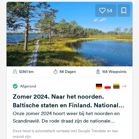
54
12361 km
88 Dagen
158 Waypoints
Afgerond
+4
Zomer 2024. Naar het noorden.
Baltische staten en Finland. Nationale
parken.
Onze zomer 2024 hoort weer bij het noorden en
Scandinavië. De rode draad zijn de nationale
parken in de Baltische...
Deze tekst is automatisch vertaald met Google Translate en kan
onjuist zijn.