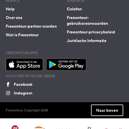
SERVICE
JURIDISCH
Help
Colofon
Over ons
Freeontour-
gebruiksvoorwaarden
Freeontour-partner worden
Freeontour-privacybeleid
Wat is Freeontour
Juridische Informatie
FREEONTOUR APPS
VOLG ONS OP SOCIAL MEDIA
Facebook
Instagram
Naar boven
Freeontour Copyright 2026