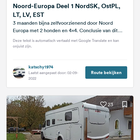
Noord-Europa Deel 1 NordSK, OstPL,
LT, LV, EST
3 maanden bijna zelfvoorzienend door Noord
Europa met 2 honden en 4x4. Conclusie van dit
deel: In die tijd waren we...
Deze tekst is automatisch vertaald met Google Translate en kan
onjuist zijn.
katschy1974
Route bekijken
Laatst aangepast door: 02-09-
2022
23