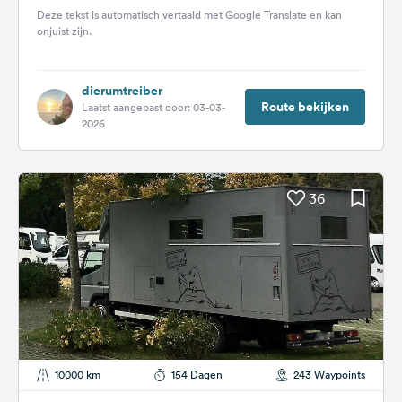
wordt. Niet buiten, maar binnenin. Na...
Deze tekst is automatisch vertaald met Google Translate en kan
onjuist zijn.
dierumtreiber
Route bekijken
Laatst aangepast door: 03-03-
2026
36
10000 km
154 Dagen
243 Waypoints