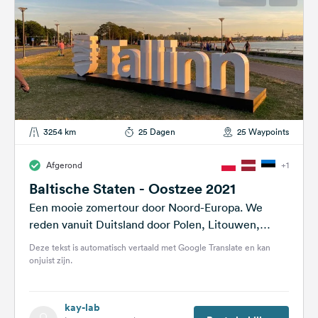
3254 km
25 Dagen
25 Waypoints
Afgerond
+1
Baltische Staten - Oostzee 2021
Een mooie zomertour door Noord-Europa. We
reden vanuit Duitsland door Polen, Litouwen,
Letland en Estland. Op de terugweg nam ik...
Deze tekst is automatisch vertaald met Google Translate en kan
onjuist zijn.
kay-lab