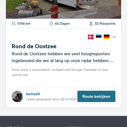
5786 km
65 Dagen
32 Waypoints
+2
Rond de Oostzee
Rond de Oostzee hebben we veel hoogtepunten
ingebouwd die we al lang op onze radar hebben:
Krakau en Auschwitz, het...
Deze tekst is automatisch vertaald met Google Translate en kan
onjuist zijn.
tschastl
Route bekijken
Laatst aangepast door: 22-01-2022