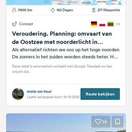
11905 km
162 Dagen
271 Waypoints
Concept
+5
Veroudering. Planning: omvaart van
de Oostzee met noorderlicht in
oktober
Als alternatief richten we ons op het hoge noorden
De zomers in het zuiden worden steeds heter. Het
plan bestaat...
Deze tekst is automatisch vertaald met Google Translate en kan
onjuist zijn.
mole-on-tour
Route bekijken
Laatst aangepast door: 19-10-2025
14