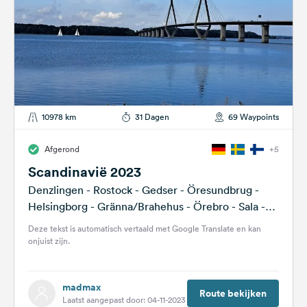
10978 km
31 Dagen
69 Waypoints
Afgerond
+5
Scandinavië 2023
Denzlingen - Rostock - Gedser - Öresundbrug -
Helsingborg - Gränna/Brahehus - Örebro - Sala -
Skellefteå - Kalix -...
Deze tekst is automatisch vertaald met Google Translate en kan
onjuist zijn.
madmax
Route bekijken
Laatst aangepast door: 04-11-2023