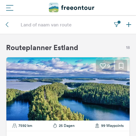
Routes
Campings
Routeplanner Estland
18
Magazine
9
Partners
Registreren
Inloggen
Nieuwsbrief
7592 km
25 Dagen
99 Waypoints
Vragen &