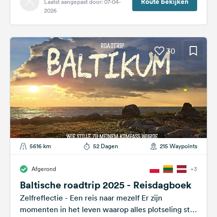
Route bekijken
Laatst aangepast door: 07-04-
2026
30
5616 km
52 Dagen
215 Waypoints
Afgerond
+3
Baltische roadtrip 2025 - Reisdagboek
Zelfreflectie - Een reis naar mezelf Er zijn
momenten in het leven waarop alles plotseling stil