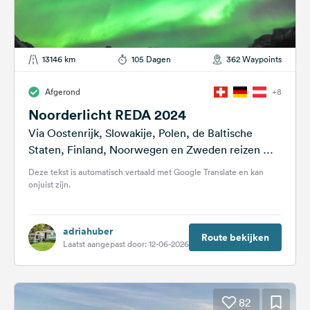
13146 km
105 Dagen
362 Waypoints
Afgerond
+8
Noorderlicht REDA 2024
Via Oostenrijk, Slowakije, Polen, de Baltische
Staten, Finland, Noorwegen en Zweden reizen we
naar het Noorderlicht. Tijdens de voorbereiding
Deze tekst is automatisch vertaald met Google Translate en kan
hebben we...
onjuist zijn.
adriahuber
Route bekijken
Laatst aangepast door: 12-06-2026
82