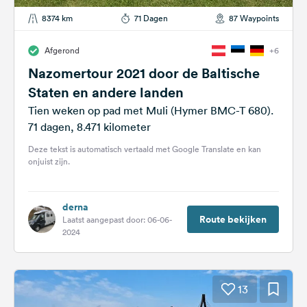
8374 km
71 Dagen
87 Waypoints
Afgerond
+6
Nazomertour 2021 door de Baltische
Staten en andere landen
Tien weken op pad met Muli (Hymer BMC-T 680).
71 dagen, 8.471 kilometer
Deze tekst is automatisch vertaald met Google Translate en kan
onjuist zijn.
derna
Route bekijken
Laatst aangepast door: 06-06-
2024
13