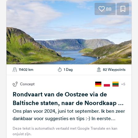
88
11402 km
1 Dag
82 Waypoints
Concept
+5
Rondvaart van de Oostzee via de
Baltische staten, naar de Noordkaap en
terug via Noorwegen/Zweden
Ons plan voor 2024, juni tot september. Ik ben zeer
dankbaar voor suggesties en tips :-) In eerste
instantie besloot ik...
Deze tekst is automatisch vertaald met Google Translate en kan
onjuist zijn.