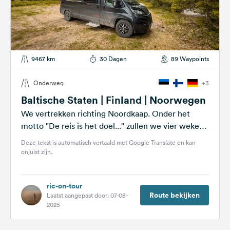
9467 km
30 Dagen
89 Waypoints
Onderweg
+3
Baltische Staten | Finland | Noorwegen
We vertrekken richting Noordkaap. Onder het
motto "De reis is het doel..." zullen we vier weken
onderweg zijn met onze...
Deze tekst is automatisch vertaald met Google Translate en kan
onjuist zijn.
ric-on-tour
Route bekijken
Laatst aangepast door: 07-08-
2025