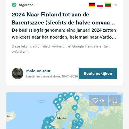
Afgerond
+5
2024 Naar Finland tot aan de
Barentszzee (slechts de halve omvaart
van de Oostzee)
De beslissing is genomen: eind januari 2024 zetten
we koers naar het noorden, helemaal naar Vardo
aan de Barentszzee. Het noorden...
Deze tekst is automatisch vertaald met Google Translate en kan
onjuist zijn.
mole-on-tour
Route bekijken
Laatst aangepast door: 18-01-2026
75