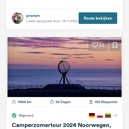
prorom
Route bekijken
Laatst aangepast door: 08-11-2025
53
11488 km
94 Dagen
134 Waypoints
Afgerond
+5
Camperzomertour 2024 Noorwegen,