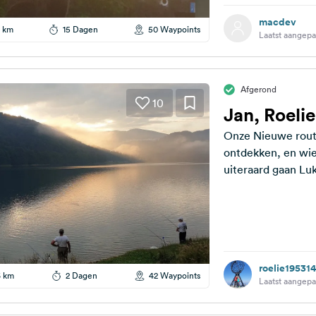
macdev
 km
15 Dagen
50 Waypoints
Laatst aangepa
Afgerond
10
Jan, Roelie
Onze Nieuwe route
ontdekken, en wie
uiteraard gaan Lu
roelie19531
6 km
2 Dagen
42 Waypoints
Laatst aangepa