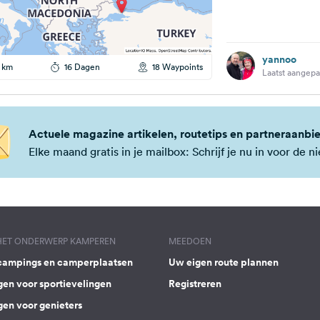
yannoo
 km
16 Dagen
18 Waypoints
Laatst aangepa
Actuele magazine artikelen, routetips en partneraanbi
Elke maand gratis in je mailbox: Schrijf je nu in voor de 
 HET ONDERWERP KAMPEREN
MEEDOEN
campings en camperplaatsen
Uw eigen route plannen
gen voor sportievelingen
Registreren
gen voor genieters