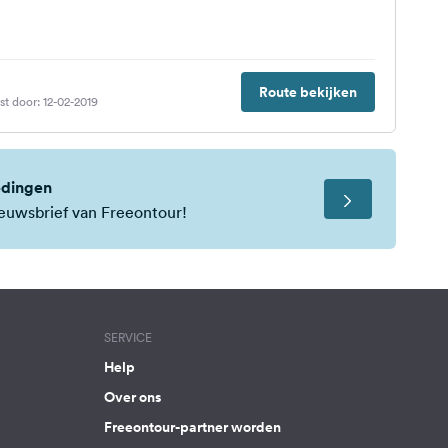
Route bekijken
st door: 12-02-2019
edingen
nieuwsbrief van Freeontour!
SERVICE
Help
Over ons
Freeontour-partner worden