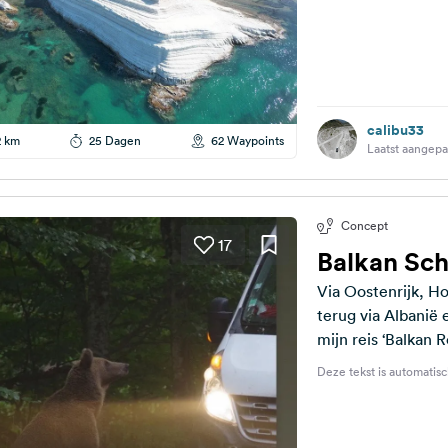
calibu33
2 km
25 Dagen
62 Waypoints
Laatst aangepa
Concept
17
Balkan Sch
Via Oostenrijk, H
terug via Albanië e
mijn reis ‘Balkan R
https://www.pola
Deze tekst is automatisc
romania