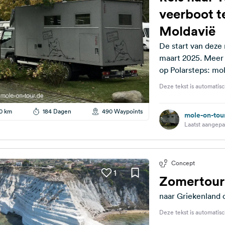
veerboot t
Moldavië
De start van deze r
maart 2025. Meer gedetailleerde informatie is zoals altijd beschikbaar
Deze tekst is automatisc
0 km
184 Dagen
490 Waypoints
mole-on-tou
Laatst aangepa
Concept
1
Zomertour
naar Griekenland 
Deze tekst is automatisc