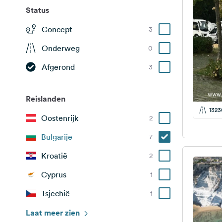
Status
Concept
3
Onderweg
0
Afgerond
3
Reislanden
1323
Oostenrijk
2
Bulgarije
7
Kroatië
2
Cyprus
1
Tsjechië
1
Duitsland
Laat meer zien
2