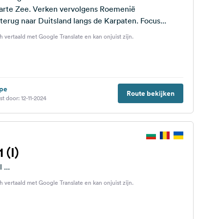
arte Zee. Verken vervolgens Roemenië
(Transsylvanië) en terug naar Duitsland langs de Karpaten. Focus...
h vertaald met Google Translate en kan onjuist zijn.
pe
Route bekijken
t door: 12-11-2024
 (I)
 ...
h vertaald met Google Translate en kan onjuist zijn.