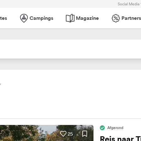
Social Media
tes
Campings
Magazine
Partners
7
Afgerond
25
Reis naar T