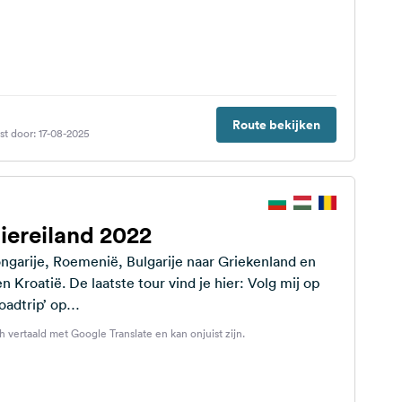
Route bekijken
st door: 17-08-2025
iereiland 2022
ongarije, Roemenië, Bulgarije naar Griekenland en
n Kroatië. De laatste tour vind je hier: Volg mij op
oadtrip’ op
rsteps.com/NicolaMohr/5666901-austria-hungary-
h vertaald met Google Translate en kan onjuist zijn.