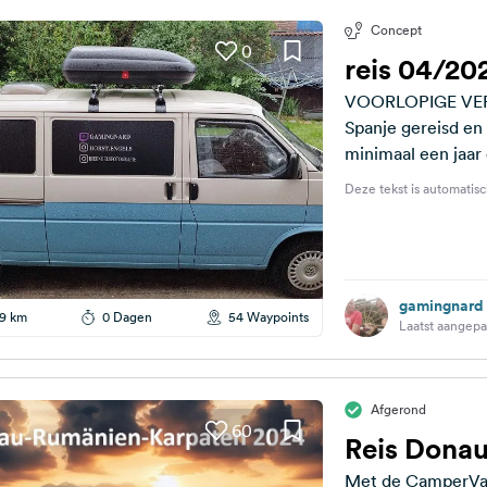
Concept
0
reis 04/20
VOORLOPIGE VERSIE : Wij zijn altijd al naar Frankr
Spanje gereisd en
minimaal een jaar d
Deze tekst is automatisc
gamingnard
9 km
0 Dagen
54 Waypoints
Laatst aangepa
Afgerond
60
Reis Dona
Met de CamperVan 