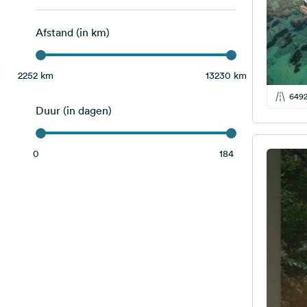
Griekenland
3
Afstand (in km)
Hongarije
4
Italië
1
2252 km
13230 km
Roemenië
7
649
Duur (in dagen)
Slowakije
2
Bosnië-Herzegovina
1
0
184
Georgië
1
Moldavische republiek
1
Servië
1
Turkije
1