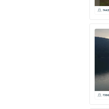
7443
738