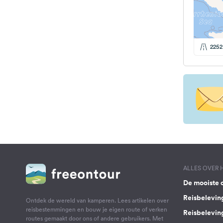
2252
ALLES OVER
De mooiste 
Reisbelevin
Ontdek de wereld van kamperen. Lees artikelen over
reisbestemmingen en bouw je eigen route of verken
Reisbelevin
routes gemaakt door ons of andere gebruikers. Met