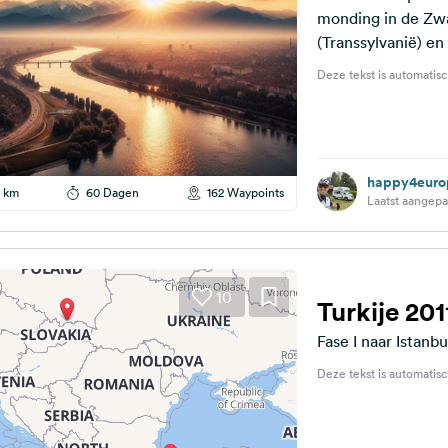
monding in de Zw
Deze tekst is automatisc
happy4euro
 km
60 Dagen
162 Waypoints
Laatst aangepas
10
Turkije 2011
Fase I naar Istanbul
Deze tekst is automatisc