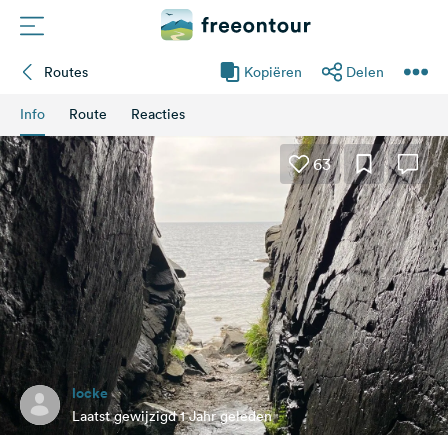
Routes
Kopiëren
Delen
Routes
Info
Route
Reacties
Campings
63
Magazine
Partners
Registreren
Inloggen
locke
Nieuwsbrief
Laatst gewijzigd 1 Jahr geleden
Vragen &