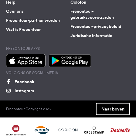
Help
Colofon
Over ons
Freeontour-
gebruiksvoorwaarden
Freeontour-partner worden
Freeontour-privacybeleid
Wat is Freeontour
Juridische Informatie
FREEONTOUR APPS
VOLG ONS OP SOCIAL MEDIA
Facebook
Instagram
Naar boven
Freeontour Copyright 2026