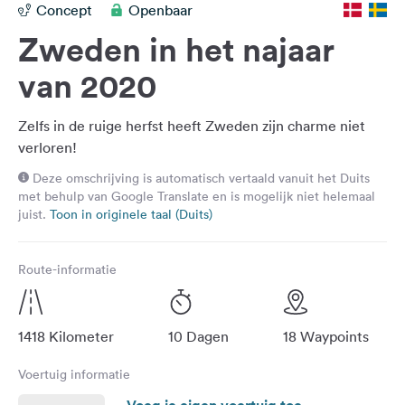
Concept
Openbaar
Feedback
Zweden in het najaar
Taal:
Nederlands
van 2020
Zelfs in de ruige herfst heeft Zweden zijn charme niet
Volg
ons
verloren!
op
Deze omschrijving is automatisch vertaald vanuit het Duits
social
met behulp van Google Translate en is mogelijk niet helemaal
media
juist.
Toon in originele taal (Duits)
Facebook
Route-informatie
Instagram
1418 Kilometer
10 Dagen
18 Waypoints
Voertuig informatie