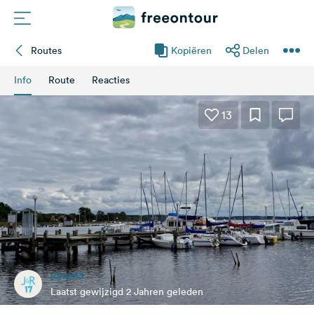
Routes
Kopiëren
Delen
Routes
Info
Route
Reacties
Campings
13
Magazine
Partners
Registreren
Inloggen
joma53
Nieuwsbrief
Laatst gewijzigd 2 Jahren geleden
Vragen &