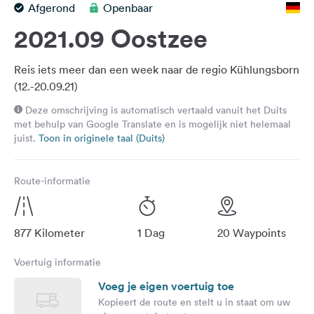
Afgerond
Openbaar
Feedback
2021.09 Oostzee
Taal:
Nederlands
Reis iets meer dan een week naar de regio Kühlungsborn
(12.-20.09.21)
Volg
Deze omschrijving is automatisch vertaald vanuit het Duits
ons
met behulp van Google Translate en is mogelijk niet helemaal
op
juist.
Toon in originele taal (Duits)
social
media
Route-informatie
Facebook
Instagram
877 Kilometer
1 Dag
20 Waypoints
Voertuig informatie
Voeg je eigen voertuig toe
Kopieert de route en stelt u in staat om uw