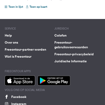
Toon in lijst
Toon op kaart
SERVICE
JURIDISCH
Help
Colofon
Over ons
Freeontour-
gebruiksvoorwaarden
Freeontour-partner worden
Freeontour-privacybeleid
Wat is Freeontour
Juridische Informatie
FREEONTOUR APPS
VOLG ONS OP SOCIAL MEDIA
Facebook
Instagram