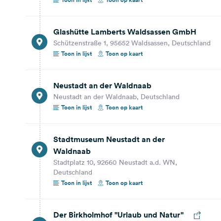
Dag 2
Glashütte Lamberts Waldsassen GmbH
122,1 km
1 uur 49 min.
Schützenstraße 1, 95652 Waldsassen, Deutschland
Toon in lijst
Toon op kaart
Lohberg
Lohberg, Deutschland
Neustadt an der Waldnaab
Toon op kaart
Neustadt an der Waldnaab, Deutschland
Toon in lijst
Toon op kaart
25,9 km
26 min.
Bodenmais
Stadtmuseum Neustadt an der
Bodenmais, Deutschland
Waldnaab
Toon op kaart
Stadtplatz 10, 92660 Neustadt a.d. WN,
Deutschland
2,5 km
4 min.
Toon in lijst
Toon op kaart
JOSKA Glasparadies
Am Moosbach 1, 94249 Bodenmais, Deutschland
Der Birkholmhof "Urlaub und Natur"