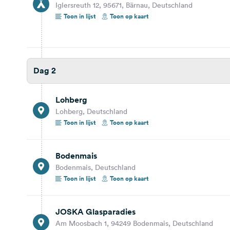
Iglersreuth 12, 95671, Bärnau, Deutschland
Toon op kaart
Toon in lijst
Toon op kaart
32,7 km
29 min.
Naturcamping Perlbach
Unterholzen 7, 94371, Rattenberg, Deutschland
Dag 2
Bekijk reisbericht
Toon op kaart
Lohberg
Lohberg, Deutschland
Dag 3
Toon in lijst
Toon op kaart
50,3 km
41 min.
Bodenmais
Zwiesel
Bodenmais, Deutschland
Zwiesel, Deutschland
Toon in lijst
Toon op kaart
Toon op kaart
JOSKA Glasparadies
1,8 km
4 min.
Am Moosbach 1, 94249 Bodenmais, Deutschland