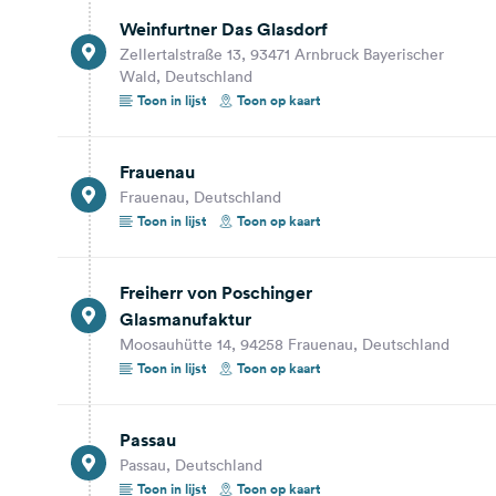
Freiherr von Poschinger
Weinfurtner Das Glasdorf
Glasmanufaktur
Moosauhütte 14, 94258 Frauenau, Deutschland
Zellertalstraße 13, 93471 Arnbruck Bayerischer
Wald, Deutschland
Toon op kaart
Toon in lijst
Toon op kaart
61,5 km
51 min.
Frauenau
Passau
Frauenau, Deutschland
Passau, Deutschland
Toon in lijst
Toon op kaart
Toon op kaart
5,9 km
9 min.
Freiherr von Poschinger
Glasmanufaktur
Glasmuseum Passau
Moosauhütte 14, 94258 Frauenau, Deutschland
Höllgasse 1, 94032 Passau, Deutschland
Toon in lijst
Toon op kaart
Toon op kaart
Passau
28,4 km
25 min.
Passau, Deutschland
Toon in lijst
Toon op kaart