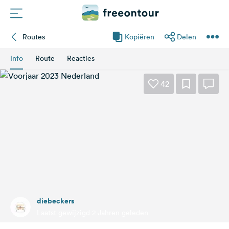
Routes
Kopiëren
Delen
Routes
Info
Route
Reacties
Campings
42
Magazine
Partners
Registreren
Inloggen
diebeckers
Nieuwsbrief
Laatst gewijzigd 2 Jahren geleden
Vragen &