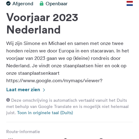
Afgerond
Openbaar
Feedback
Voorjaar 2023
Taal:
Nederlands
Nederland
Wij zijn Simone en Michael en samen met onze twee
Volg
ons
honden reizen we door Europa in een stacaravan. In het
op
voorjaar van 2023 gaan we op (kleine) rondreis door
social
Nederland. Je vindt onze staanplaatsen hier en ook op
media
onze staanplaatsenkaart
https://www.google.com/mymaps/viewer?
Facebook
mid=1Go9_NlhxRydmuWiQPuTZLw8NZG5wnEU&amp;hl=d
Laat meer zien
Instagram
En als je meer reisverslagen over het gebied en onze
Deze omschrijving is automatisch vertaald vanuit het Duits
reiservaringen wilt zien, klik dan op ons YouTube-kanaal.
met behulp van Google Translate en is mogelijk niet helemaal
👉 op pad met de Beckers
juist.
Toon in originele taal (Duits)
Route-informatie