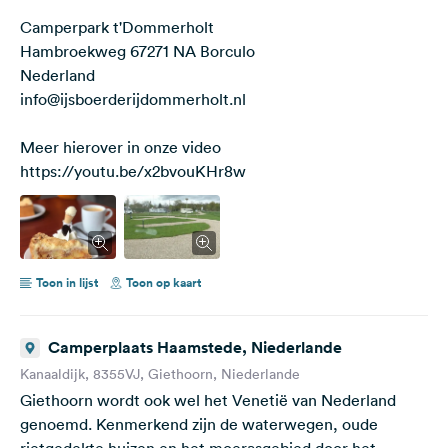
Camperpark t'Dommerholt
Hambroekweg 67271 NA Borculo
Nederland
info@ijsboerderijdommerholt.nl
Meer hierover in onze video
https://youtu.be/x2bvouKHr8w
Toon in lijst
Toon op kaart
Camperplaats Haamstede, Niederlande
Kanaaldijk, 8355VJ, Giethoorn, Niederlande
Giethoorn wordt ook wel het Venetië van Nederland
genoemd. Kenmerkend zijn de waterwegen, oude
rietgedekte huizen en het moerasgebied door het