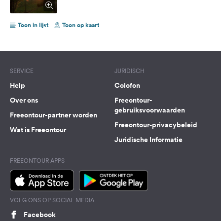
Toon in lijst
Toon op kaart
SERVICE
JURIDISCH
Help
Colofon
Over ons
Freeontour-
gebruiksvoorwaarden
Freeontour-partner worden
Freeontour-privacybeleid
Wat is Freeontour
Juridische Informatie
FREEONTOUR APPS
VOLG ONS OP SOCIAL MEDIA
Facebook