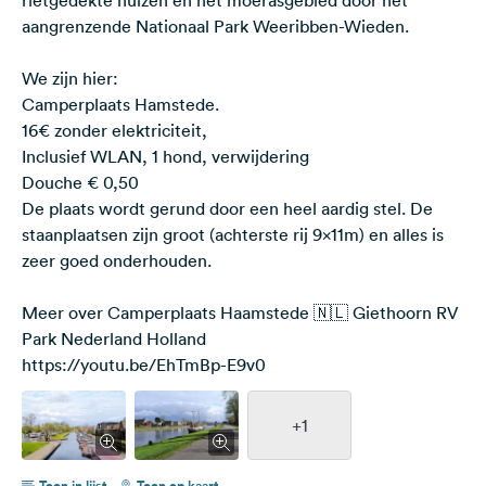
aangrenzende Nationaal Park Weeribben-Wieden.
We zijn hier:
Camperplaats Hamstede.
16€ zonder elektriciteit,
Inclusief WLAN, 1 hond, verwijdering
Douche € 0,50
De plaats wordt gerund door een heel aardig stel. De
staanplaatsen zijn groot (achterste rij 9x11m) en alles is
zeer goed onderhouden.
Meer over Camperplaats Haamstede 🇳🇱 Giethoorn RV
Park Nederland Holland
https://youtu.be/EhTmBp-E9v0
+1
Toon in lijst
Toon op kaart