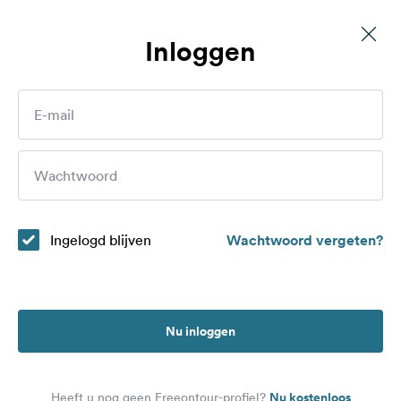
Inloggen
Wohnmobilstellplatz der Felsengartenkellerei
Routes
E-mail
Campings
Wie bent u?
Wachtwoord
Magazine
Partners
Ingelogd blijven
Wachtwoord vergeten?
Registreren
Inloggen
Nu inloggen
Nieuwsbrief
Nu kostenloos
Heeft u nog geen Freeontour-profiel?
Vragen &