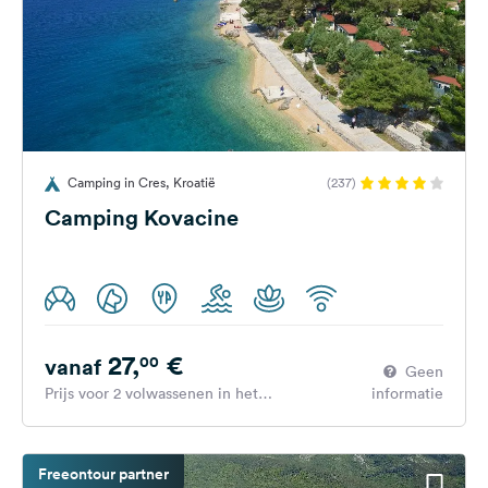
Camping in Cres, Kroatië
(237)
Camping Kovacine
27,
€
00
vanaf
Geen
Prijs voor 2 volwassenen in het
informatie
hoogseizoen
Freeontour partner