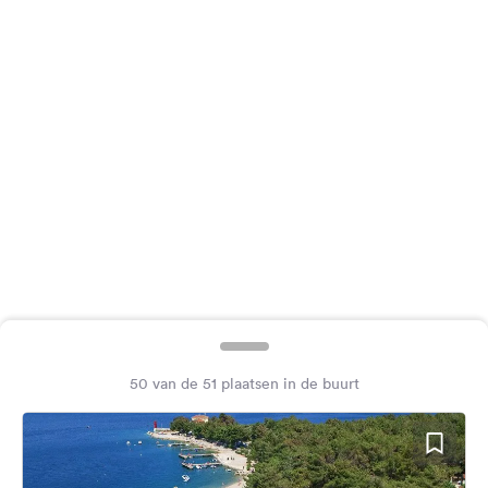
Feedback
Taal:
Nederlands
Volg
ons
op
social
media
Facebook
Instagram
50 van de 51 plaatsen in de buurt