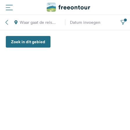
Waar gaat de reis
Datum invoegen
Routes
naar toe?
Zoek in dit gebied
Campings
Magazine
Partners
Registreren
Inloggen
Nieuwsbrief
Vragen &