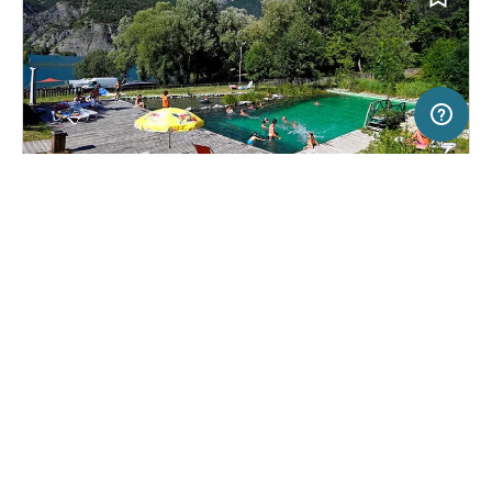
50 km
Terms of use
© 1987–2026 HERE
SERVICE
JURIDISCH
Help
Colofon
Camping in Ubaye-Serre-Ponçon, Frankrijk
(2)
Over ons
Freeontour-
gebruiksvoorwaarden
Huttopia Lac de Serre Ponçon
Freeontour-partner worden
Freeontour-privacybeleid
Wat is Freeontour
Juridische Informatie
FREEONTOUR APPS
24,
€
00
vanaf
Boekbaar
Prijs voor 2 volwassenen in het
VOLG ONS OP SOCIAL MEDIA
hoogseizoen
Facebook