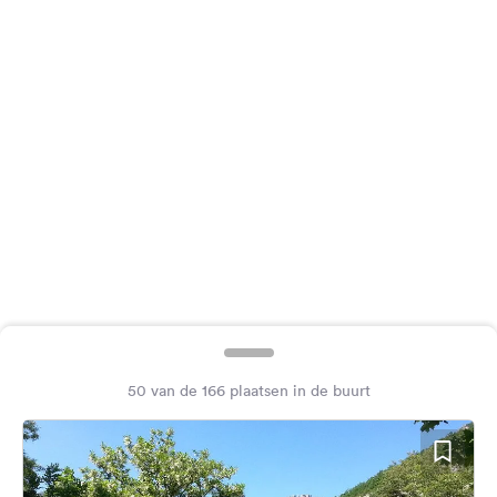
Feedback
Taal:
Nederlands
Volg
ons
op
social
media
Facebook
Instagram
50 van de 166 plaatsen in de buurt