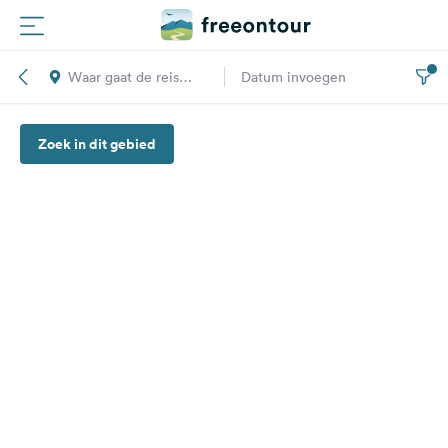
Waar gaat de reis
Datum invoegen
Routes
naar toe?
Zoek in dit gebied
Campings
Magazine
Partners
Registreren
Inloggen
Nieuwsbrief
Vragen &