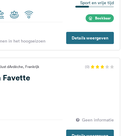
Sport en vrije tijd
Boekbaar
Details weergeven
enen in het hoogseizoen
Just dArdèche, Frankrijk
(0)
 Favette
Geen informatie
Details weergeven