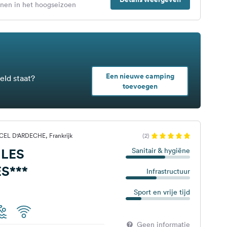
enen in het hoogseizoen
Een nieuwe camping
eld staat?
toevoegen
CEL D'ARDECHE, Frankrijk
(2)
LES
Sanitair & hygiëne
S***
Infrastructuur
Sport en vrije tijd
Geen informatie