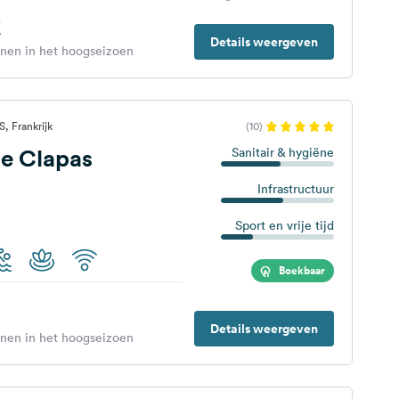
€
Details weergeven
enen in het hoogseizoen
, Frankrijk
(10)
e Clapas
Sanitair & hygiëne
Infrastructuur
Sport en vrije tijd
Boekbaar
Details weergeven
enen in het hoogseizoen