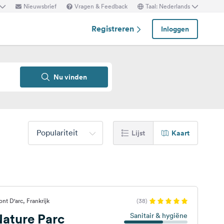
Nieuwsbrief
Vragen & Feedback
Taal: Nederlands
Registreren
Inloggen
Nu vinden
Populariteit
Lijst
Kaart
nt D'arc, Frankrijk
(38)
ature Parc
Sanitair & hygiëne