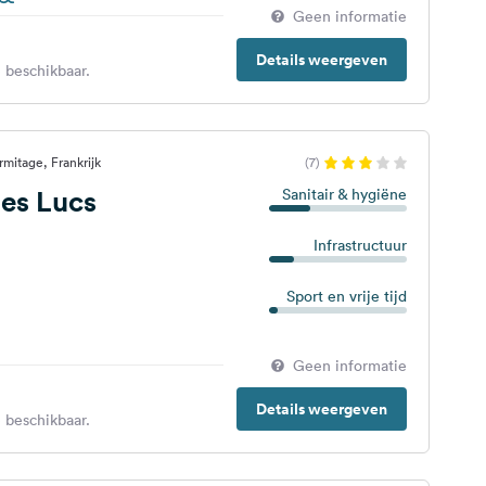
Geen informatie
Details weergeven
 beschikbaar.
rmitage, Frankrijk
(7)
es Lucs
Sanitair & hygiëne
Infrastructuur
Sport en vrije tijd
Geen informatie
Details weergeven
 beschikbaar.