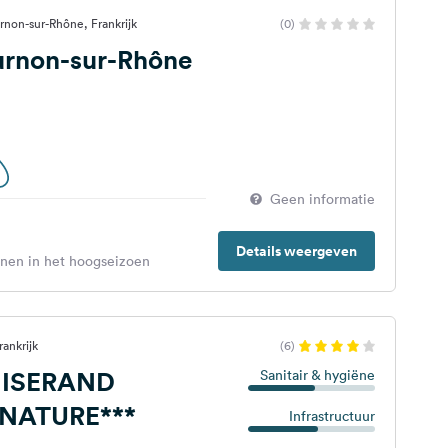
rnon-sur-Rhône, Frankrijk
(0)
urnon-sur-Rhône
Geen informatie
Details weergeven
enen in het hoogseizoen
ankrijk
(6)
ISERAND
Sanitair & hygiëne
 NATURE***
Infrastructuur