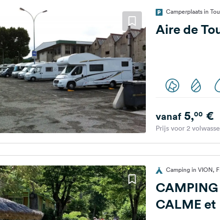
Camperplaats in Tou
Aire de To
5,
€
00
vanaf
Prijs voor 2 volwass
Camping in VION, Fr
CAMPING 
CALME et