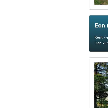
Een 
Kent / 
Dan kun