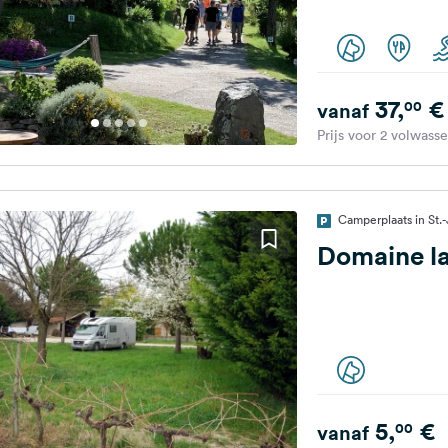
37,
€
00
vanaf
Prijs voor 2 volwass
Camperplaats in St.-
Domaine la
5,
€
00
vanaf