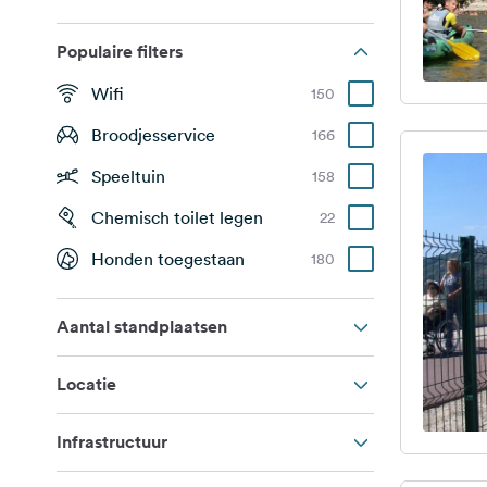
Populaire filters
Wifi
150
Broodjesservice
166
Speeltuin
158
Chemisch toilet legen
22
Honden toegestaan
180
Aantal standplaatsen
Locatie
Infrastructuur