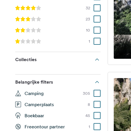
32
23
10
1
Collecties
Belangrijke filters
Camping
305
Camperplaats
8
Boekbaar
45
Freeontour partner
1