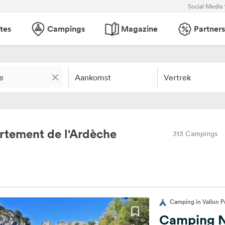
Social Media
tes
Campings
Magazine
Partners
Aankomst
Vertrek
tement de l'Ardèche
313 Campings
Camping in Vallon Po
Camping N