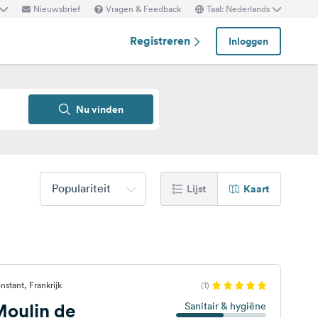
Nieuwsbrief
Vragen & Feedback
Taal: Nederlands
Registreren
Inloggen
Nu vinden
Populariteit
Lijst
Kaart
stant, Frankrijk
(1)
oulin de
Sanitair & hygiëne