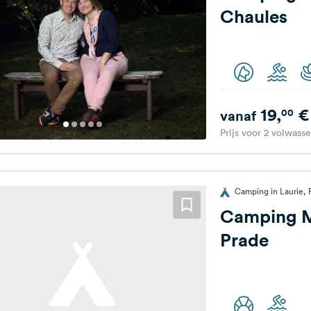
Chaules
19,
€
00
vanaf
Prijs voor 2 volwass
Camping in Laurie, F
Camping M
Prade