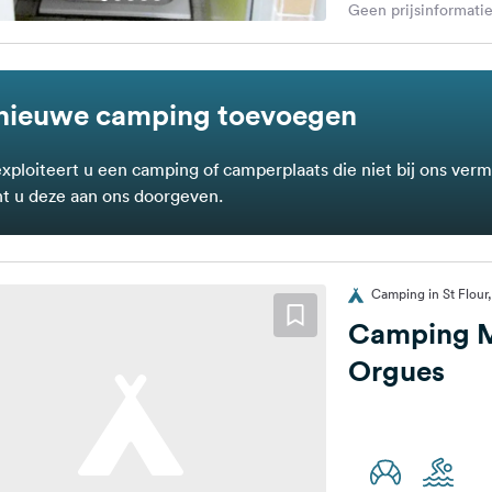
Geen prijsinformatie
nieuwe camping toevoegen
exploiteert u een camping of camperplaats die niet bij ons verm
t u deze aan ons doorgeven.
Camping in St Flour,
Camping M
Orgues