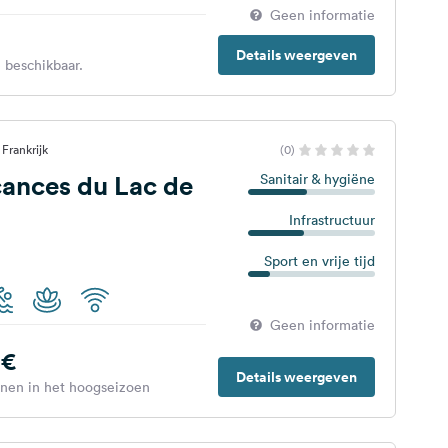
Geen informatie
Details weergeven
 beschikbaar.
Frankrijk
(0)
cances du Lac de
Sanitair & hygiëne
Infrastructuur
Sport en vrije tijd
Geen informatie
€
Details weergeven
enen in het hoogseizoen