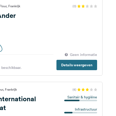
lour, Frankrijk
(0)
'Ander
Geen informatie
Details weergeven
 beschikbaar.
ur, Frankrijk
(6)
ternational
Sanitair & hygiëne
at
Infrastructuur