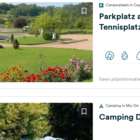
Camperplaats in Cayr
Parkplatz 
Tennisplat
Geen prijsinformatie
Camping in Mur De B
Camping D