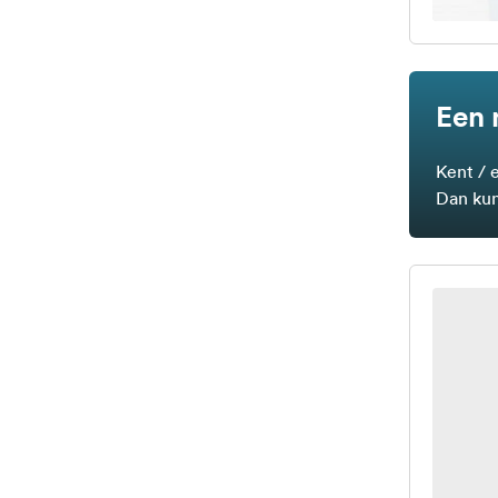
Een 
Kent / 
Dan kun