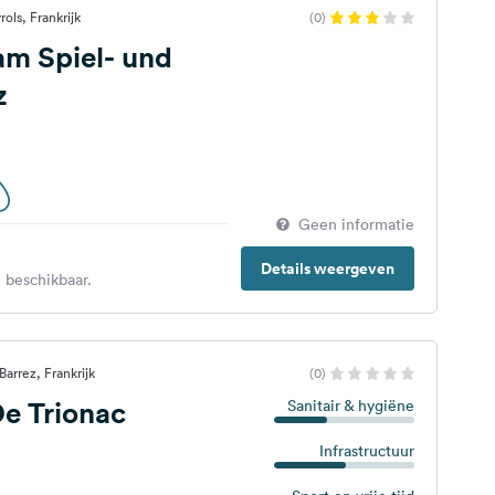
ols, Frankrijk
(0)
am Spiel- und
z
Geen informatie
Details weergeven
 beschikbaar.
arrez, Frankrijk
(0)
e Trionac
Sanitair & hygiëne
Infrastructuur