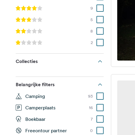
9
5
8
2
Collecties
Belangrijke filters
Camping
93
Camperplaats
16
Boekbaar
7
Freeontour partner
0