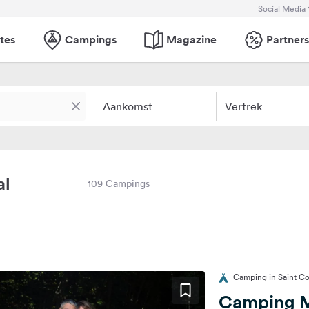
Social Media
tes
Campings
Magazine
Partners
Aankomst
Vertrek
al
109 Campings
Camping in Saint Con
Camping M