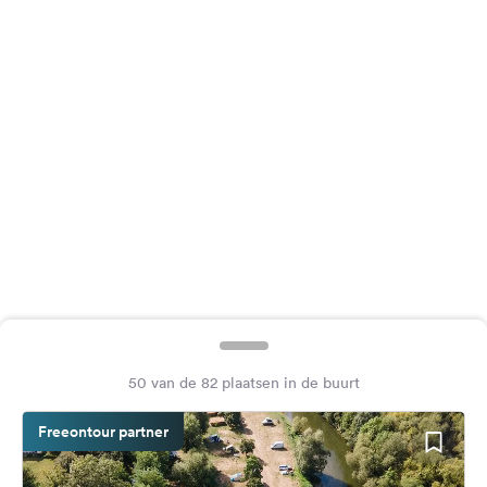
Feedback
Taal:
Nederlands
Volg
ons
op
social
media
Facebook
Instagram
50 van de 82 plaatsen in de buurt
Freeontour partner