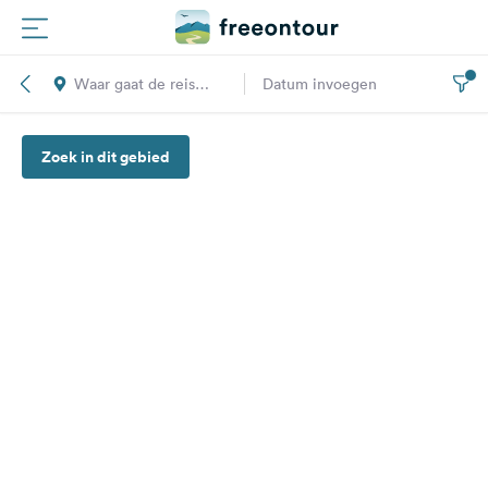
Waar gaat de reis
Datum invoegen
Routes
naar toe?
Zoek in dit gebied
Campings
Magazine
Partners
Registreren
Inloggen
Nieuwsbrief
Vragen &