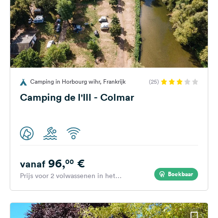
Camping in Horbourg wihr, Frankrijk
(25)
Camping de l'Ill - Colmar
96,
€
00
vanaf
Boekbaar
Prijs voor 2 volwassenen in het
hoogseizoen