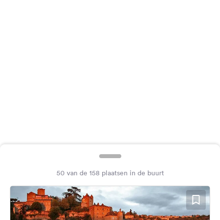
Feedback
Taal:
Nederlands
Volg
ons
op
social
media
Facebook
Instagram
50 van de 158 plaatsen in de buurt