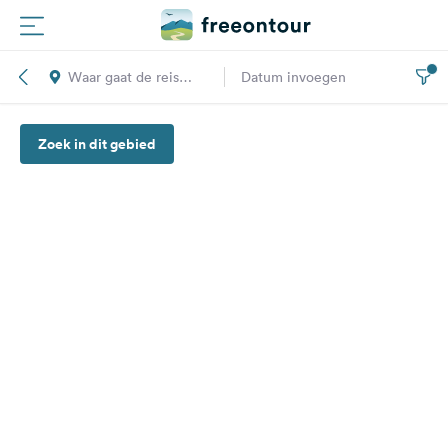
Waar gaat de reis
Datum invoegen
Routes
naar toe?
Zoek in dit gebied
Campings
Magazine
Partners
Registreren
Inloggen
Nieuwsbrief
Vragen &