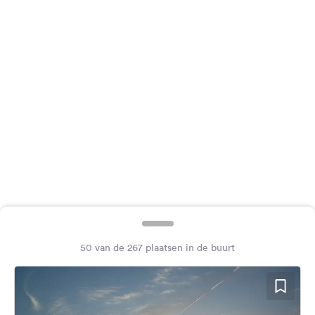
Feedback
Taal:
Nederlands
Volg
ons
op
social
media
Facebook
Instagram
50 van de 267 plaatsen in de buurt