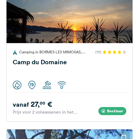
Camping in BORMES LES MIMOSAS,
(111)
Frankrijk
Camp du Domaine
27,
€
00
vanaf
Boekbaar
Prijs voor 2 volwassenen in het
hoogseizoen